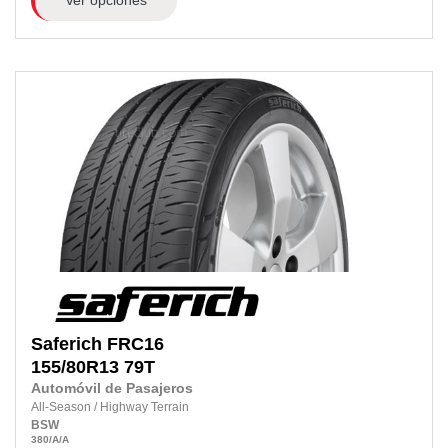
Saferich
FRC16
155/80R13
79T
Automóvil de Pasajeros
All-Season
/
Highway Terrain
BSW
380
/A
/A