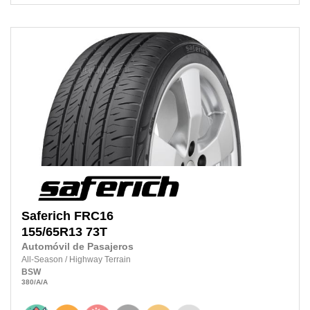
Saferich
FRC16
155/65R13
73T
Automóvil de Pasajeros
All-Season
/
Highway Terrain
BSW
380
/A
/A