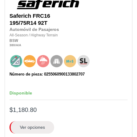
Saferich
FRC16
195/75R14
92T
Automóvil de Pasajeros
All-Season
/
Highway Terrain
BSW
380
/A
/A
Número de pieza: 0255060900133802707
Disponible
$1,180.80
Ver opciones