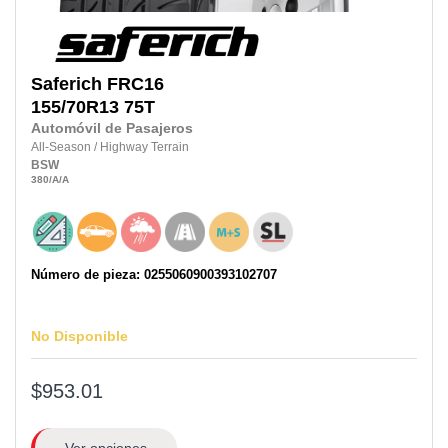
Saferich
FRC16
155/70R13
75T
Automóvil de Pasajeros
All-Season
/
Highway Terrain
BSW
380
/A
/A
Número de pieza: 0255060900393102707
No Disponible
$953.01
Ver opciones