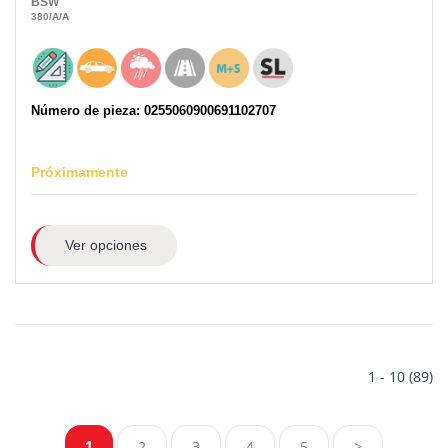
BSW
380
/A
/A
Número de pieza: 0255060900691102707
Próximamente
Ver opciones
1 - 10 (89)
1
2
3
4
5
>