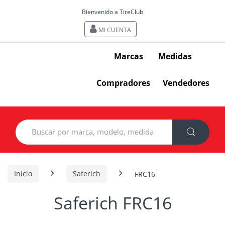
Bienvenido a TireClub
MI CUENTA
Marcas
Medidas
Compradores
Vendedores
Search
for:
Inicio
Saferich
FRC16
Saferich FRC16