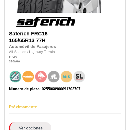
Saferich
FRC16
165/65R13
77H
Automóvil de Pasajeros
All-Season
/
Highway Terrain
BSW
380
/A
/A
Número de pieza: 0255060900691302707
Próximamente
Ver opciones