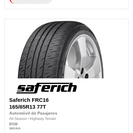
Saferich
FRC16
165/65R13
77T
Automóvil de Pasajeros
All-Season
/
Highway Terrain
BSW
380
/A
/A