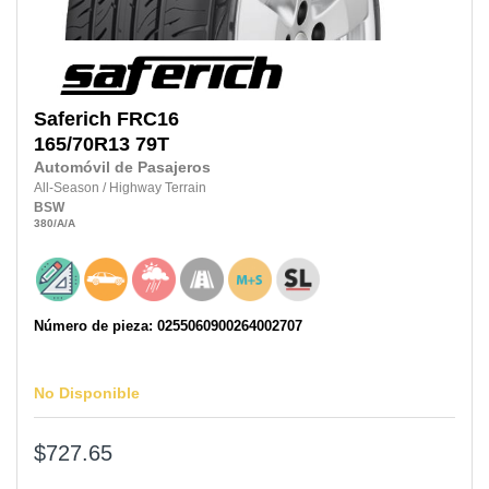
Saferich
FRC16
165/70R13
79T
Automóvil de Pasajeros
All-Season
/
Highway Terrain
BSW
380
/A
/A
Número de pieza: 0255060900264002707
No Disponible
$727.65