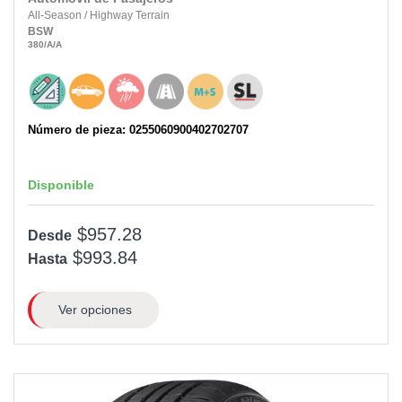
All-Season
/
Highway Terrain
BSW
380
/A
/A
Número de pieza: 0255060900402702707
Disponible
$957.28
Desde
$993.84
Hasta
Ver opciones