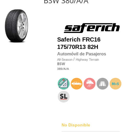
BSW 380/A/A
Saferich
FRC16
175/70R13 82H
Automóvil de Pasajeros
/
All-Season
Highway Terrain
BSW
380
/A
/A
No Disponible