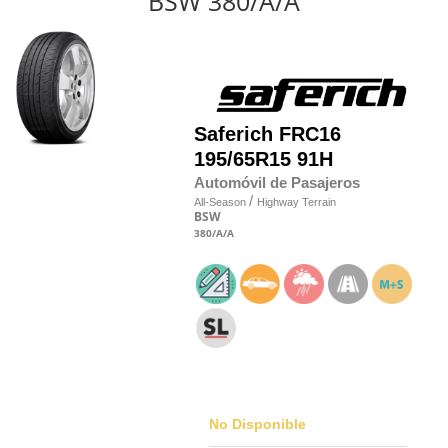
BSW 380/A/A
Saferich
FRC16
195/65R15 91H
Automóvil de Pasajeros
/
All-Season
Highway Terrain
BSW
380
/A
/A
No Disponible