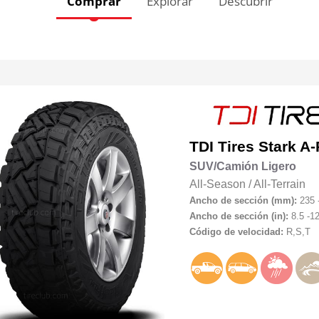
Comprar
Explorar
Descubrir
TDI Tires
Stark A-
SUV/Camión Ligero
All-Season
/
All-Terrain
Ancho de sección (mm):
235 
Ancho de sección (in):
8.5 -12
Código de velocidad:
R,S,T