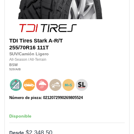
TDI Tires
Stark A-R/T
255/70R16
111T
SUV/Camión Ligero
All-Season
/
All-Terrain
BSW
520
/A
/B
Número de pieza: 0212072990269805524
Disponible
$2,348.50
Desde