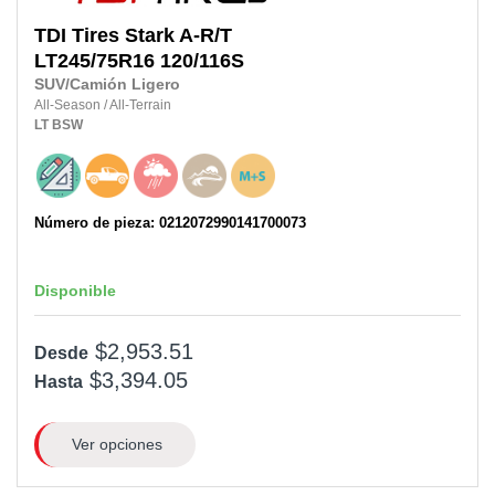
TDI Tires
Stark A-R/T
LT245/75R16
120/116S
SUV/Camión Ligero
All-Season
/
All-Terrain
LT
BSW
Número de pieza: 0212072990141700073
Disponible
$2,953.51
Desde
$3,394.05
Hasta
Ver opciones