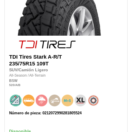
TDI Tires
Stark A-R/T
235/75R15
109T
SUV/Camión Ligero
All-Season
/
All-Terrain
BSW
520
/A
/B
Número de pieza: 0212072990281805524
Disponible