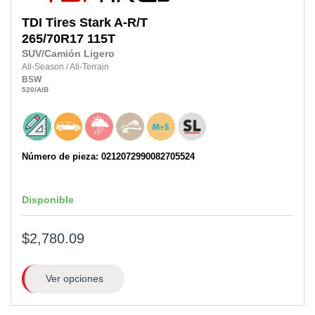
TDI Tires
Stark A-R/T
265/70R17
115T
SUV/Camión Ligero
All-Season
/
All-Terrain
BSW
520
/A
/B
Número de pieza: 0212072990082705524
Disponible
$2,780.09
Ver opciones