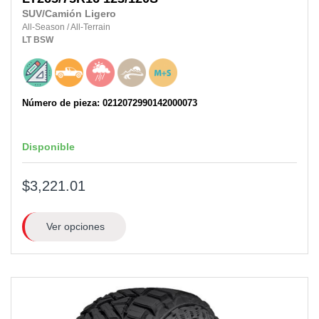
SUV/Camión Ligero
All-Season
/
All-Terrain
LT
BSW
Número de pieza: 0212072990142000073
Disponible
$3,221.01
Ver opciones