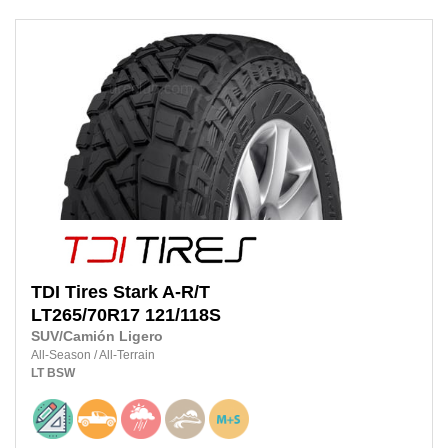
TDI Tires
Stark A-R/T
LT265/70R17
121/118S
SUV/Camión Ligero
All-Season
/
All-Terrain
LT
BSW