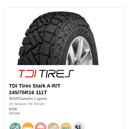
TDI Tires
Stark A-R/T
245/75R16
111T
SUV/Camión Ligero
All-Season
/
All-Terrain
BSW
520
/A
/B