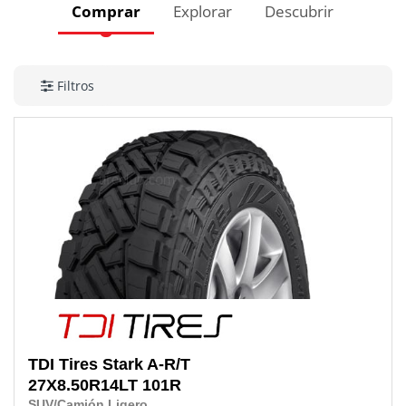
Comprar
Explorar
Descubrir
Filtros
TDI Tires
Stark A-R/T
27X8.50R14LT
101R
SUV/Camión Ligero