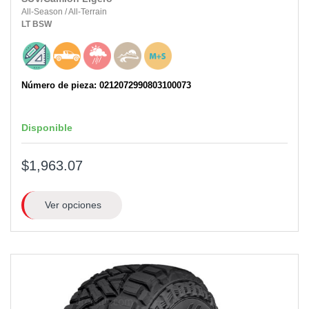
All-Season
/
All-Terrain
LT
BSW
Número de pieza: 0212072990803100073
Disponible
$1,963.07
Ver opciones