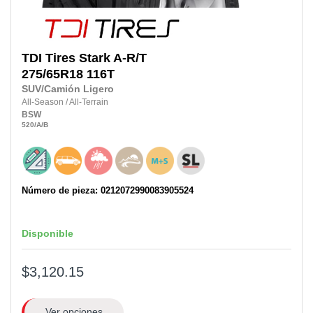
TDI Tires
Stark A-R/T
275/65R18
116T
SUV/Camión Ligero
All-Season
/
All-Terrain
BSW
520
/A
/B
Número de pieza: 0212072990083905524
Disponible
$3,120.15
Ver opciones