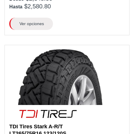
$2,580.80
Hasta
Ver opciones
TDI Tires
Stark A-R/T
LT265/75R16
123/120S