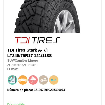
TDI Tires
Stark A-R/T
LT245/75R17
121/118S
SUV/Camión Ligero
All-Season
/
All-Terrain
LT
BSW
Número de pieza: 0212072990205300073
Disponible