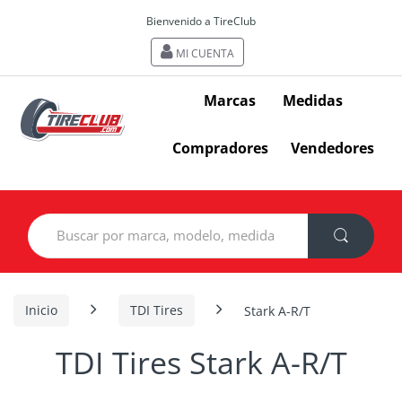
Bienvenido a TireClub
MI CUENTA
Marcas
Medidas
Compradores
Vendedores
Search
for:
Inicio
TDI Tires
Stark A-R/T
TDI Tires Stark A-R/T