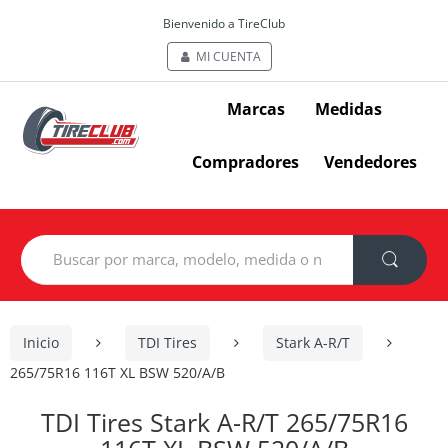
Bienvenido a TireClub
MI CUENTA
Marcas
Medidas
Compradores
Vendedores
Search
for:
Inicio
TDI Tires
Stark A-R/T
265/75R16 116T XL BSW 520/A/B
TDI Tires Stark A-R/T 265/75R16