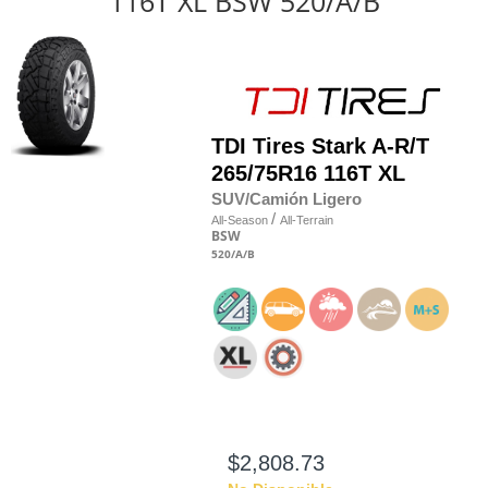
116T XL BSW 520/A/B
TDI Tires
Stark A-R/T
265/75R16 116T XL
SUV/Camión Ligero
/
All-Season
All-Terrain
BSW
520
/A
/B
$2,808.73