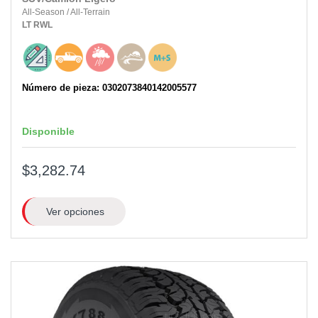
All-Season
/
All-Terrain
LT
RWL
Número de pieza: 0302073840142005577
Disponible
$3,282.74
Ver opciones