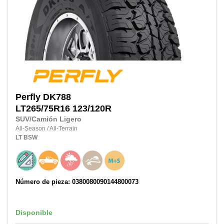
Perfly
DK788
LT265/75R16 123/120R
SUV/Camión Ligero
All-Season
/
All-Terrain
LT
BSW
Número de pieza: 0380080090144800073
Disponible