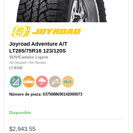
Joyroad
Adventure A/T
LT265/75R16 123/120S
SUV/Camión Ligero
All-Season
/
All-Terrain
LT
BSW
Número de pieza: 0375088690142000073
Disponible
$2,943.55