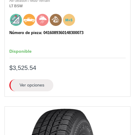
All-Season
/
Mud-Terrain
LT
BSW
Número de pieza: 0416089360148300073
Disponible
$3,525.54
Ver opciones