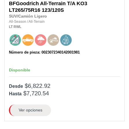
BFGoodrich
All-Terrain T/A KO3
LT265/75R16 123/120S
SUV/Camión Ligero
All-Season
/
All-Terrain
LT
RWL
Número de pieza: 0023072340142001981
Disponible
$6,822.92
Desde
$7,720.54
Hasta
Ver opciones