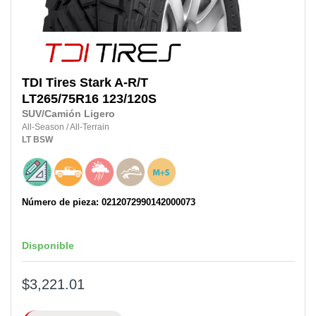
TDI Tires
Stark A-R/T
LT265/75R16 123/120S
SUV/Camión Ligero
All-Season
/
All-Terrain
LT
BSW
Número de pieza: 0212072990142000073
Disponible
$3,221.01