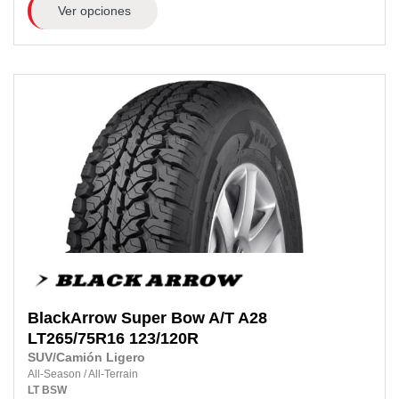
Ver opciones
BlackArrow
Super Bow A/T A28
LT265/75R16 123/120R
SUV/Camión Ligero
All-Season
/
All-Terrain
LT
BSW