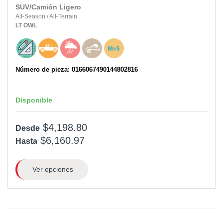
SUV/Camión Ligero
All-Season
/
All-Terrain
LT
OWL
Número de pieza: 0166067490144802816
Disponible
$4,198.80
Desde
$6,160.97
Hasta
Ver opciones