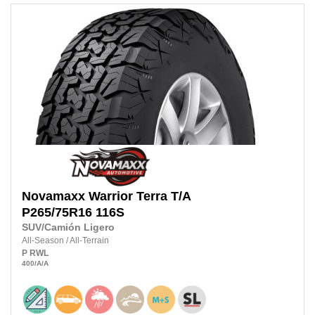
Novamaxx
Warrior Terra T/A
P265/75R16 116S
SUV/Camión Ligero
All-Season
/
All-Terrain
P
RWL
400
/A
/A