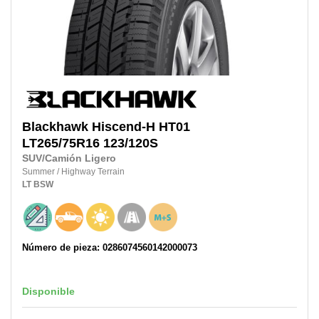
Blackhawk
Hiscend-H HT01
LT265/75R16 123/120S
SUV/Camión Ligero
Summer
/
Highway Terrain
LT
BSW
Número de pieza: 0286074560142000073
Disponible