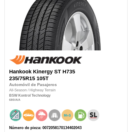
Hankook
Kinergy ST H735
235/75R15 105T
Automóvil de Pasajeros
All-Season
/
Highway Terrain
BSW
Kontrol Technology
680
/A
/A
Número de pieza: 0072058170134402043