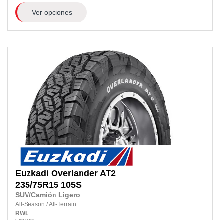
Ver opciones
Euzkadi
Overlander AT2
235/75R15 105S
SUV/Camión Ligero
All-Season
/
All-Terrain
RWL