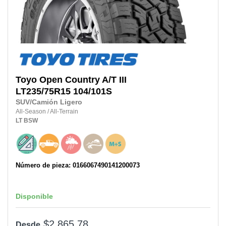
Toyo
Open Country A/T III
LT235/75R15 104/101S
SUV/Camión Ligero
All-Season
/
All-Terrain
LT
BSW
Número de pieza: 0166067490141200073
Disponible
$2,865.78
Desde