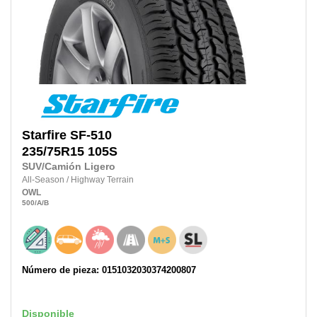
Starfire
SF-510
235/75R15 105S
SUV/Camión Ligero
All-Season
/
Highway Terrain
OWL
500
/A
/B
Número de pieza: 0151032030374200807
Disponible