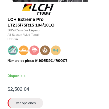
LCH
Extreme Pro
LT235/75R15 104/101Q
SUV/Camión Ligero
All-Season
/
Mud-Terrain
LT
BSW
Número de pieza: 0416085320147900073
Disponible
$2,502.04
Ver opciones