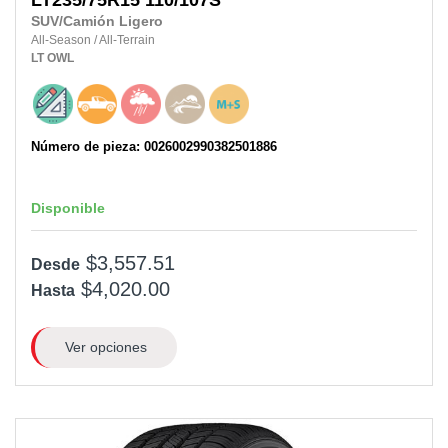
SUV/Camión Ligero
All-Season
/
All-Terrain
LT
OWL
Número de pieza: 0026002990382501886
Disponible
$3,557.51
Desde
$4,020.00
Hasta
Ver opciones