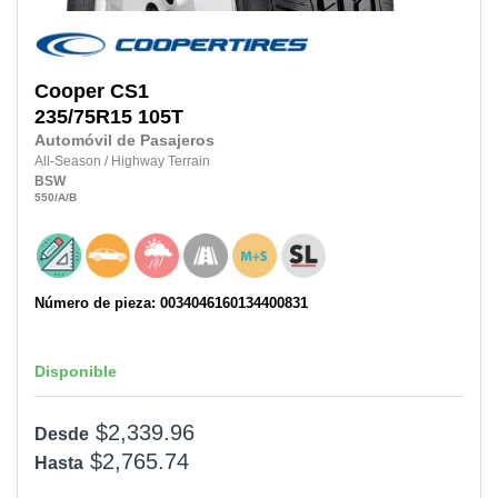
Cooper
CS1
235/75R15 105T
Automóvil de Pasajeros
All-Season
/
Highway Terrain
BSW
550
/A
/B
Número de pieza: 0034046160134400831
Disponible
$2,339.96
Desde
$2,765.74
Hasta