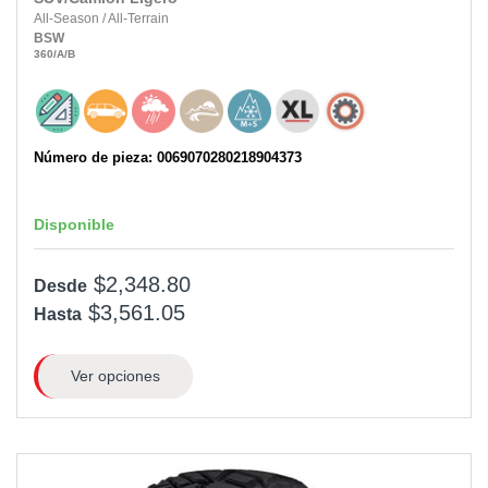
All-Season
/
All-Terrain
BSW
360
/A
/B
Número de pieza: 0069070280218904373
Disponible
$2,348.80
Desde
$3,561.05
Hasta
Ver opciones