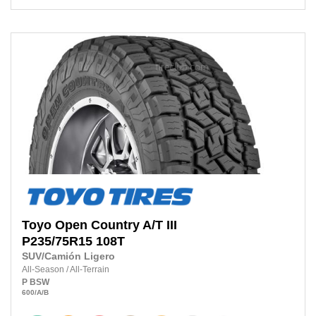
Toyo
Open Country A/T III
P235/75R15 108T
SUV/Camión Ligero
All-Season
/
All-Terrain
P
BSW
600
/A
/B