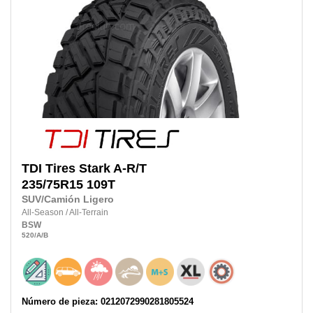
TDI Tires
Stark A-R/T
235/75R15 109T
SUV/Camión Ligero
All-Season
/
All-Terrain
BSW
520
/A
/B
Número de pieza: 0212072990281805524