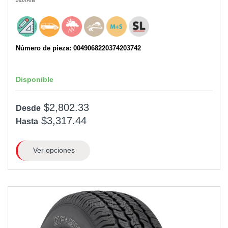
540
/A
/B
Número de pieza: 0049068220374203742
Disponible
$2,802.33
Desde
$3,317.44
Hasta
Ver opciones