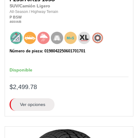
SUV/Camión Ligero
All-Season
/
Highway Terrain
P
BSW
460
/A
/B
Número de pieza: 0198042250601701701
Disponible
$2,499.78
Ver opciones