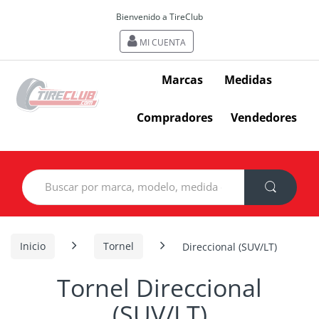
Bienvenido a TireClub
MI CUENTA
Marcas
Medidas
Compradores
Vendedores
Search
for:
Inicio
Tornel
Direccional (SUV/LT)
Tornel Direccional
(SUV/LT)