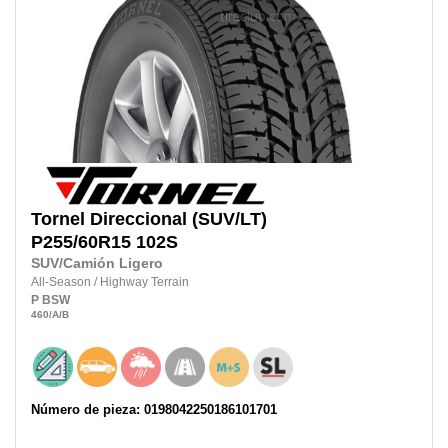
Tornel
Direccional (SUV/LT)
P255/60R15
102S
SUV/Camión Ligero
All-Season
/
Highway Terrain
P
BSW
460
/A
/B
Número de pieza: 0198042250186101701