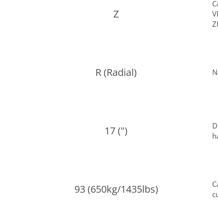
C
Z
V
Z
R (Radial)
N
D
17 (")
h
C
93 (650kg/1435lbs)
c