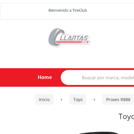
Bienvenido a TireClub
Search
Home
for:
Inicio
Toyo
Proxes R888
Toy