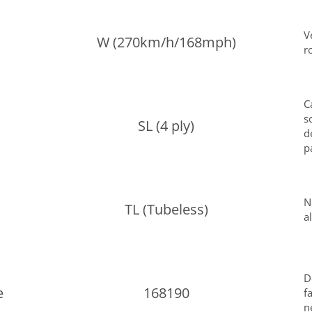
V
W (270km/h/168mph)
r
C
s
SL (4 ply)
d
p
N
TL (Tubeless)
a
D
e
168190
f
n