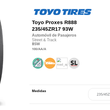
Toyo
Proxes R888
235/45
Z
R17 93W
Automóvil de Pasajeros
Street & Track
BSW
100
/AA
/A
Medidas