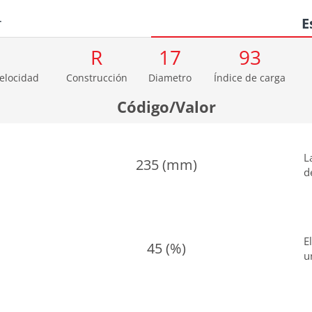
r
E
R
17
93
velocidad
Construcción
Diametro
Índice de carga
Código/Valor
L
235 (mm)
d
E
45 (%)
u