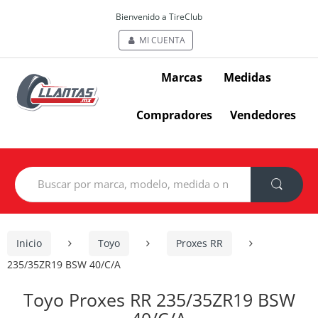
Bienvenido a TireClub
MI CUENTA
Marcas
Medidas
Compradores
Vendedores
Search
for:
Inicio
Toyo
Proxes RR
235/35ZR19 BSW 40/C/A
Toyo Proxes RR 235/35ZR19 BSW