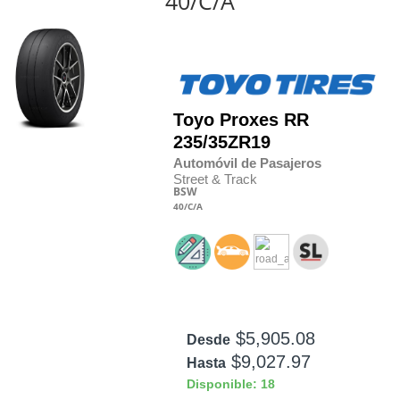
40/C/A
Toyo
Proxes RR
235/35
Z
R19
Automóvil de Pasajeros
Street & Track
BSW
40
/C
/A
$5,905.08
Desde
$9,027.97
Hasta
Disponible: 18