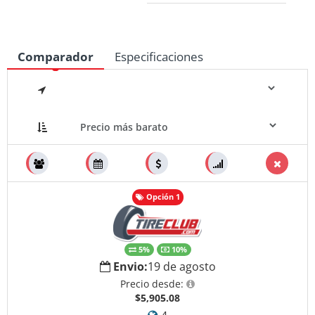
Comparador
Especificaciones
Medidas
Opción 1
5%
10%
Envio:
19 de agosto
Precio desde:
$5,905.08