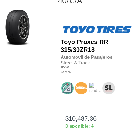
40/C/A
Toyo
Proxes RR
315/30
Z
R18
Automóvil de Pasajeros
Street & Track
BSW
40
/C
/A
$10,487.36
Disponible: 4