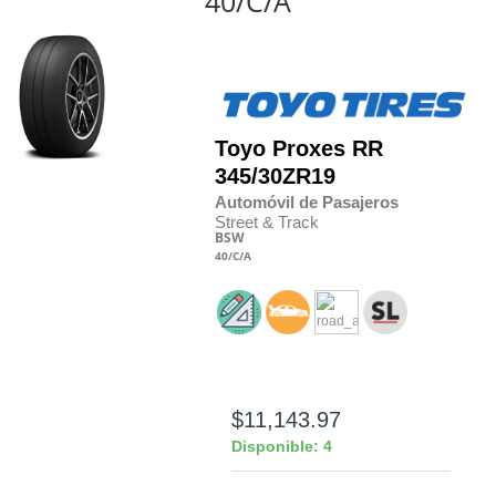
40/C/A
Toyo
Proxes RR
345/30
Z
R19
Automóvil de Pasajeros
Street & Track
BSW
40
/C
/A
$11,143.97
Disponible: 4