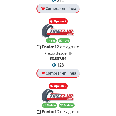
272
Comprar en línea
Opción 2
5%
10%
Envio:
12 de agosto
Precio desde:
$3,537.94
128
Comprar en línea
Opción 3
NaN%
NaN%
Envio:
10 de agosto