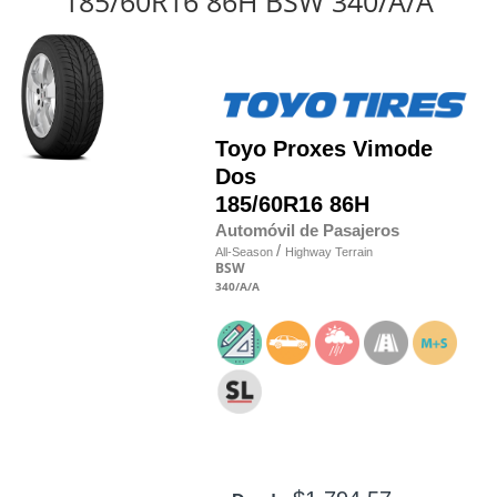
185/60R16 86H BSW 340/A/A
Toyo
Proxes Vimode
Dos
185/60R16 86H
Automóvil de Pasajeros
/
All-Season
Highway Terrain
BSW
340
/A
/A