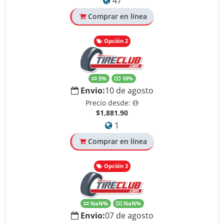
47
Comprar en línea
Opción 2
5%
10%
Envio:
10 de agosto
Precio desde:
$1,881.90
1
Comprar en línea
Opción 3
NaN%
NaN%
Envio:
07 de agosto