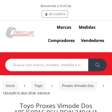
Bienvenido a TireClub
MI CUENTA
Marcas
Medidas
Compradores
Vendedores
Search
for:
Inicio
Toyo
Proxes Vimode Dos
185/60R16 86H BSW 340/A/A
Toyo Proxes Vimode Dos