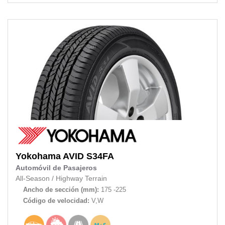
Yokohama
AVID S34FA
Automóvil de Pasajeros
All-Season
/
Highway Terrain
Ancho de sección (mm):
175 -225
Código de velocidad:
V,W