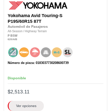
Yokohama
Avid Touring-S
P195/60R15
87T
Automóvil de Pasajeros
All-Season
/
Highway Terrain
P
BSW
620
/A
/B
Número de pieza: 0183037730208600739
Disponible
$2,513.11
Ver opciones