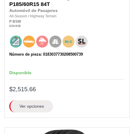
P185/60R15
84T
Automóvil de Pasajeros
All-Season
/
Highway Terrain
P
BSW
620
/A
/B
Número de pieza: 0183037730208500739
Disponible
$2,515.66
Ver opciones