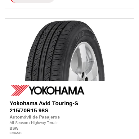
Yokohama
Avid Touring-S
215/70R15
98S
Automóvil de Pasajeros
All-Season
/
Highway Terrain
BSW
620
/A
/B