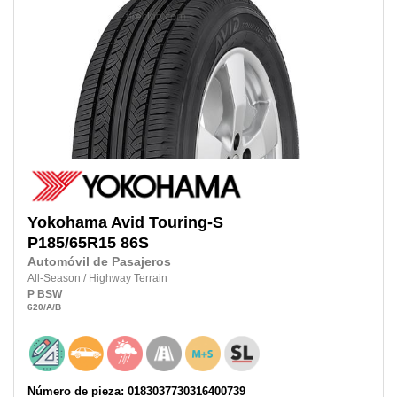
Yokohama
Avid Touring-S
P185/65R15
86S
Automóvil de Pasajeros
All-Season
/
Highway Terrain
P
BSW
620
/A
/B
Número de pieza: 0183037730316400739