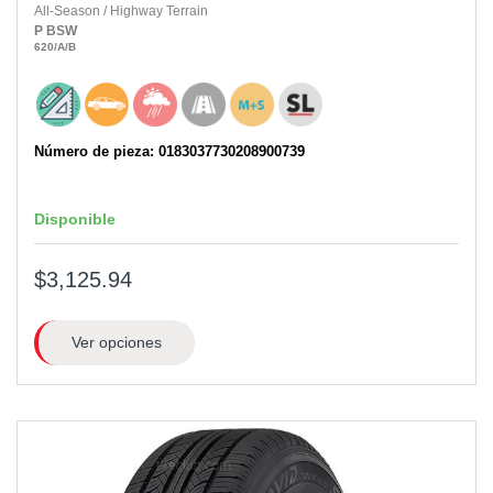
All-Season
/
Highway Terrain
P
BSW
620
/A
/B
Número de pieza: 0183037730208900739
Disponible
$3,125.94
Ver opciones