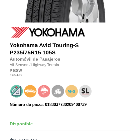
Yokohama
Avid Touring-S
P235/75R15
105S
Automóvil de Pasajeros
All-Season
/
Highway Terrain
P
BSW
620
/A
/B
Número de pieza: 0183037730209400739
Disponible