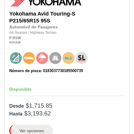
Yokohama
Avid Touring-S
P215/65R15
95S
Automóvil de Pasajeros
All-Season
/
Highway Terrain
P
BSW
620
/A
/B
Número de pieza: 0183037730185500739
Disponible
$1,715.85
Desde
$3,193.62
Hasta
Ver opciones