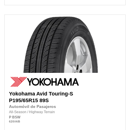
Yokohama
Avid Touring-S
P195/65R15
89S
Automóvil de Pasajeros
All-Season
/
Highway Terrain
P
BSW
620
/A
/B