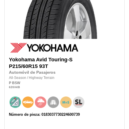
Yokohama
Avid Touring-S
P215/60R15
93T
Automóvil de Pasajeros
All-Season
/
Highway Terrain
P
BSW
620
/A
/B
Número de pieza: 0183037730224600739