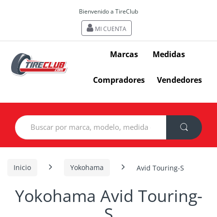
Bienvenido a TireClub
MI CUENTA
Marcas
Medidas
Compradores
Vendedores
Search
for:
Inicio
Yokohama
Avid Touring-S
Yokohama Avid Touring-
S