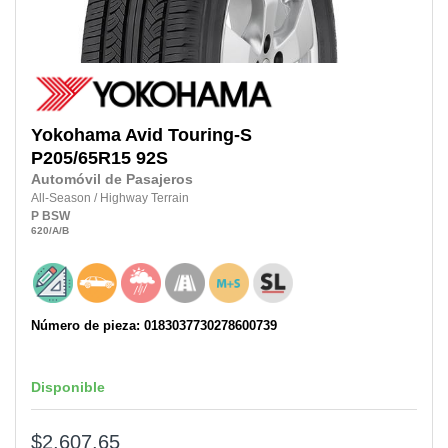
Yokohama
Avid Touring-S
P205/65R15
92S
Automóvil de Pasajeros
All-Season
/
Highway Terrain
P
BSW
620
/A
/B
Número de pieza: 0183037730278600739
Disponible
$2,607.65