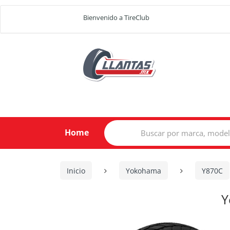
Bienvenido a TireClub
Search
Home
for:
Inicio
Yokohama
Y870C
Y