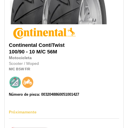
Continental
ContiTwist
100/90 - 10 M/C 56M
Motocicleta
Scooter / Moped
M/C
BSW
F/R
Número de pieza: 0032048860051001427
Próximamente