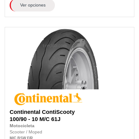
Ver opciones
Continental
ContiScooty
100/90 - 10 M/C 61J
Motocicleta
Scooter / Moped
M/C
BSW
F/R