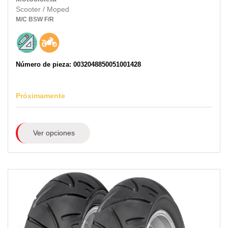
Scooter / Moped
M/C
BSW
F/R
Número de pieza: 0032048850051001428
Próximamente
Ver opciones