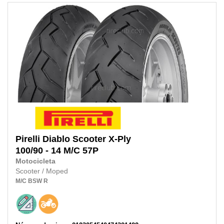
Pirelli
Diablo Scooter X-Ply
100/90 - 14 M/C 57P
Motocicleta
Scooter / Moped
M/C
BSW
R