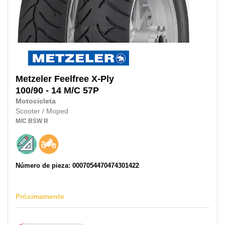
Metzeler
Feelfree X-Ply
100/90 - 14 M/C 57P
Motocicleta
Scooter / Moped
M/C
BSW
R
Número de pieza: 0007054470474301422
Próximamente