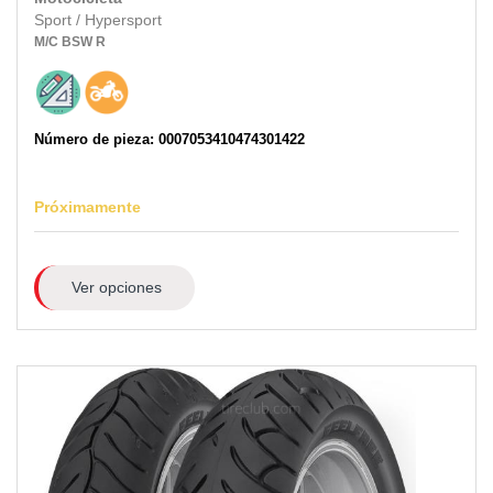
Sport / Hypersport
M/C
BSW
R
Número de pieza: 0007053410474301422
Próximamente
Ver opciones