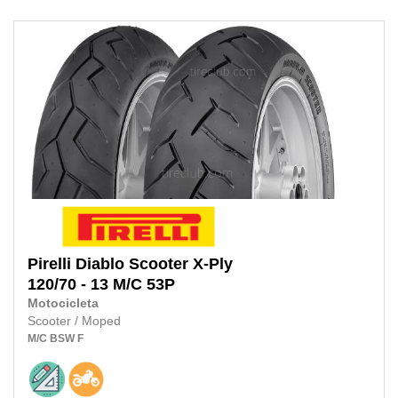
Pirelli
Diablo Scooter X-Ply
120/70 - 13 M/C 53P
Motocicleta
Scooter / Moped
M/C
BSW
F