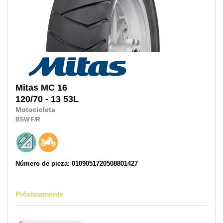
Mitas
MC 16
120/70 - 13 53L
Motocicleta
BSW
F/R
Número de pieza: 0109051720508801427
Próximamente