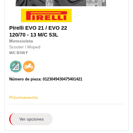
Pirelli
EVO 21 / EVO 22
120/70 - 13 M/C 53L
Motocicleta
Scooter / Moped
M/C
BSW
F
Número de pieza: 0123049430475401421
Próximamente
Ver opciones