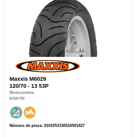
Maxxis
M6029
120/70 - 13 53P
Motocicleta
BSW
F/R
Número de pieza: 0101053330516501427