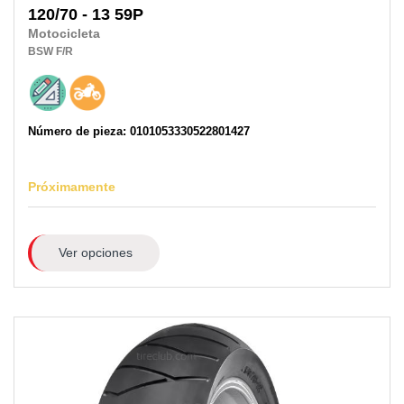
120/70 - 13 59P
Motocicleta
BSW
F/R
Número de pieza: 0101053330522801427
Próximamente
Ver opciones