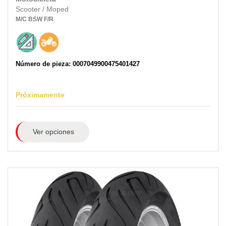
Scooter / Moped
M/C
BSW
F/R
Número de pieza: 0007049900475401427
Próximamente
Ver opciones