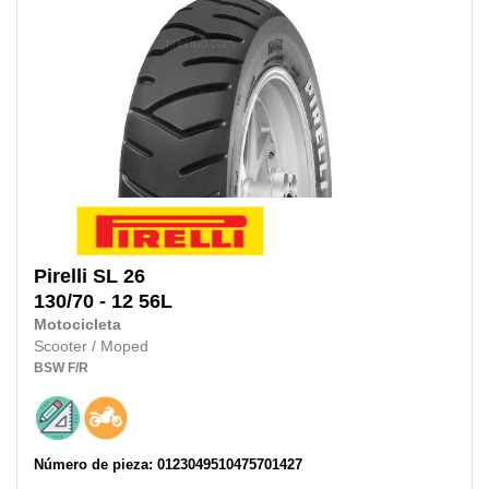
Pirelli
SL 26
130/70 - 12 56L
Motocicleta
Scooter / Moped
BSW
F/R
Número de pieza: 0123049510475701427