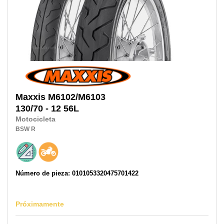
Maxxis
M6102/M6103
130/70 - 12 56L
Motocicleta
BSW
R
Número de pieza: 0101053320475701422
Próximamente