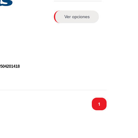
Ver opciones
0504201418
1