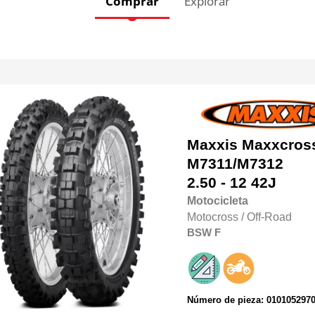
Comprar
Explorar
Maxxis
Maxxcross
M7311/M7312
2.50 - 12 42J
Motocicleta
Motocross / Off-Road
BSW
F
Número de pieza: 010105297