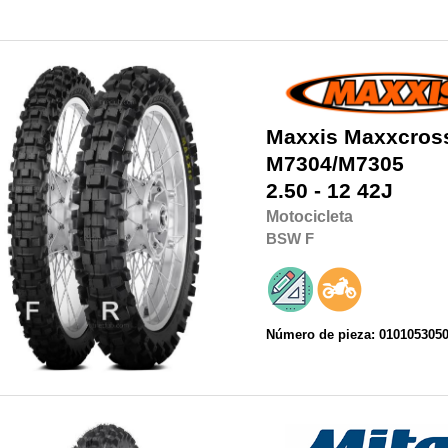
Maxxis
Maxxcross
M7304/M7305
2.50 - 12 42J
Motocicleta
BSW
F
Número de pieza: 010105305