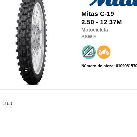
Mitas
C-19
2.50 - 12 37M
Motocicleta
BSW
F
Número de pieza: 010905153
 - 3 (3)