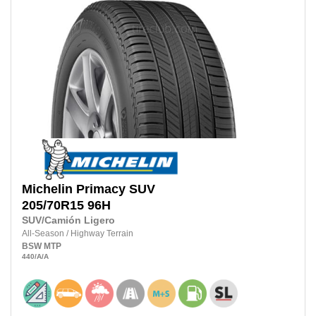
Michelin
Primacy SUV
205/70R15 96H
SUV/Camión Ligero
All-Season
/
Highway Terrain
BSW
MTP
440
/A
/A