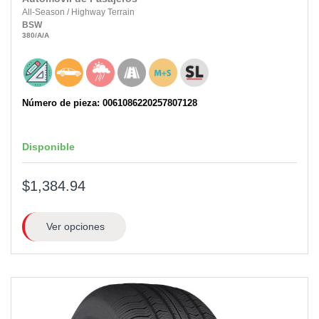
All-Season
/
Highway Terrain
BSW
380
/A
/A
Número de pieza: 0061086220257807128
Disponible
$1,384.94
Ver opciones