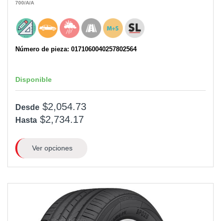
700
/A
/A
Número de pieza: 0171060040257802564
Disponible
$2,054.73
Desde
$2,734.17
Hasta
Ver opciones