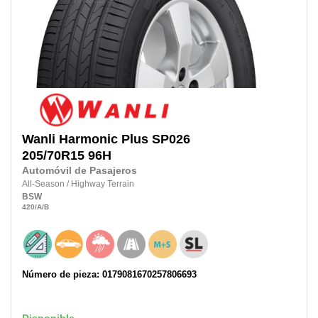
Wanli
Harmonic Plus SP026
205/70R15 96H
Automóvil de Pasajeros
All-Season
/
Highway Terrain
BSW
420
/A
/B
Número de pieza: 0179081670257806693