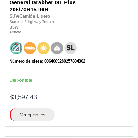
General
Grabber GT Plus
205/70R15 96H
SUV/Camión Ligero
Summer
/
Highway Terrain
BSW
420
/A
/A
Número de pieza: 0064069280257804302
Disponible
$3,597.43
Ver opciones