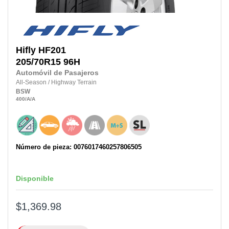
Hifly
HF201
205/70R15 96H
Automóvil de Pasajeros
All-Season
/
Highway Terrain
BSW
400
/A
/A
Número de pieza: 0076017460257806505
Disponible
$1,369.98