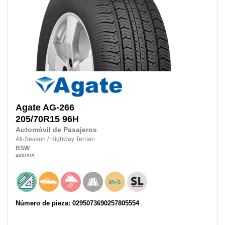
Agate
AG-266
205/70R15 96H
Automóvil de Pasajeros
All-Season
/
Highway Terrain
BSW
400
/A
/A
Número de pieza: 0295073690257805554