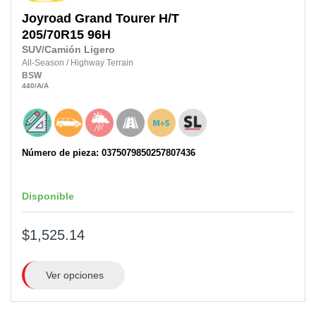
Joyroad
Grand Tourer H/T
205/70R15 96H
SUV/Camión Ligero
All-Season
/
Highway Terrain
BSW
440
/A
/A
Número de pieza: 0375079850257807436
Disponible
$1,525.14
Ver opciones