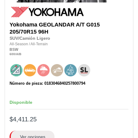
Yokohama
GEOLANDAR A/T G015
205/70R15 96H
SUV/Camión Ligero
All-Season
/
All-Terrain
BSW
600
/A
/B
Número de pieza: 0183046840257800794
Disponible
$4,411.25
Ver opciones