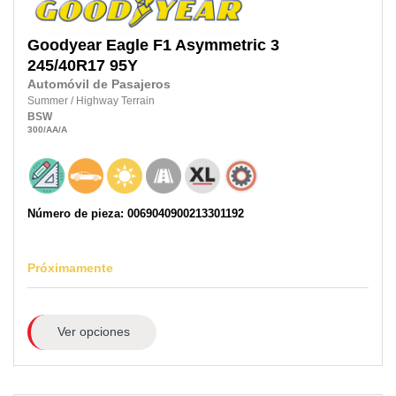
Goodyear
Eagle F1 Asymmetric 3
245/40R17 95Y
Automóvil de Pasajeros
Summer
/
Highway Terrain
BSW
300
/AA
/A
Número de pieza: 0069040900213301192
Próximamente
Ver opciones