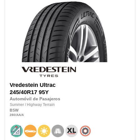
Vredestein
Ultrac
245/40R17 95Y
Automóvil de Pasajeros
Summer
/
Highway Terrain
BSW
280
/AA
/A