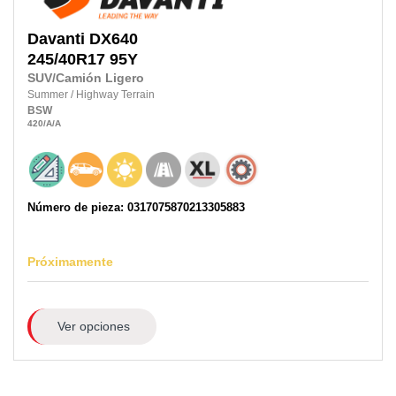
Davanti
DX640
245/40R17 95Y
SUV/Camión Ligero
Summer
/
Highway Terrain
BSW
420
/A
/A
Número de pieza: 0317075870213305883
Próximamente
Ver opciones