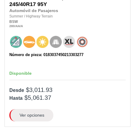
245/40R17 95Y
Automóvil de Pasajeros
Summer
/
Highway Terrain
BSW
280
/AA
/A
Número de pieza: 0183037450213303277
Disponible
$3,011.93
Desde
$5,061.37
Hasta
Ver opciones