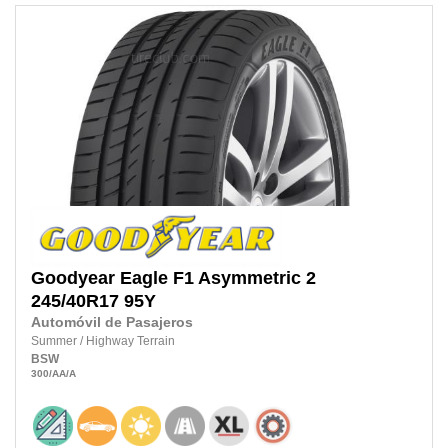
Goodyear
Eagle F1 Asymmetric 2
245/40R17 95Y
Automóvil de Pasajeros
Summer
/
Highway Terrain
BSW
300
/AA
/A