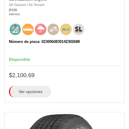
All-Season
/
All-Terrain
BSW
440
/A
/A
Número de pieza: 0230060830142302688
Disponible
$2,100.69
Ver opciones