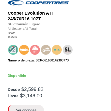
Cooper
Evolution ATT
245/70R16 107T
SUV/Camión Ligero
All-Season
/
All-Terrain
BSW
560
/B
/B
Número de pieza: 0034061630142303773
Disponible
$2,599.82
Desde
$3,146.00
Hasta
Ver opciones