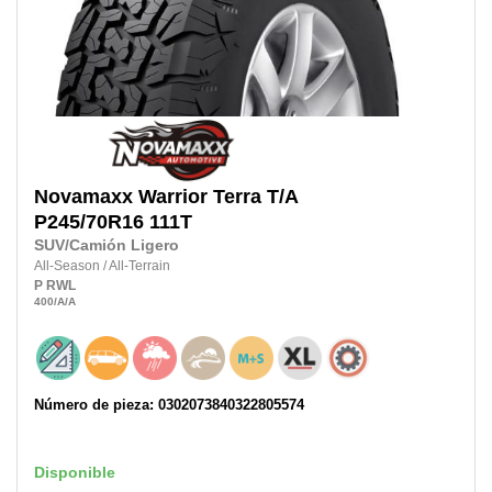
Novamaxx
Warrior Terra T/A
P245/70R16 111T
SUV/Camión Ligero
All-Season
/
All-Terrain
P
RWL
400
/A
/A
Número de pieza: 0302073840322805574
Disponible