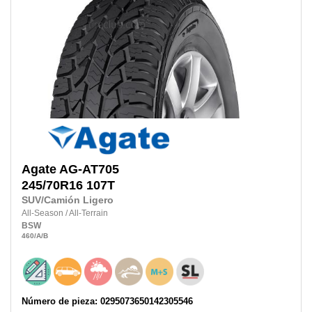
Agate
AG-AT705
245/70R16 107T
SUV/Camión Ligero
All-Season
/
All-Terrain
BSW
460
/A
/B
Número de pieza: 0295073650142305546