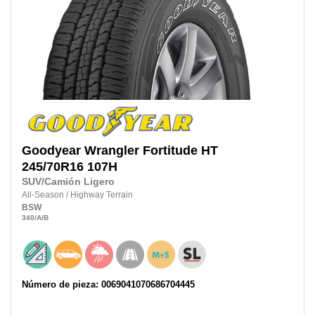
Goodyear
Wrangler Fortitude HT
245/70R16 107H
SUV/Camión Ligero
All-Season
/
Highway Terrain
BSW
340
/A
/B
Número de pieza: 0069041070686704445