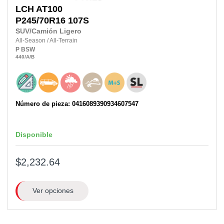
LCH
AT100
P245/70R16 107S
SUV/Camión Ligero
All-Season
/
All-Terrain
P
BSW
440
/A
/B
Número de pieza: 0416089390934607547
Disponible
$2,232.64
Ver opciones