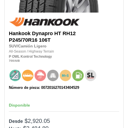
Hankook
Dynapro HT RH12
P245/70R16 106T
SUV/Camión Ligero
All-Season
/
Highway Terrain
P
OWL
Kontrol Technology
700
/A
/B
Número de pieza: 0072016270143404529
Disponible
$2,920.05
Desde