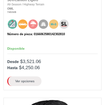
SUV/Camión Ligero
All-Season
/
Highway Terrain
OWL
740
/A
/B
Número de pieza: 0166063580142302810
Disponible
$3,521.06
Desde
$4,250.06
Hasta
Ver opciones