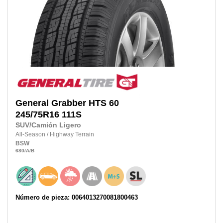
General
Grabber HTS 60
245/75R16 111S
SUV/Camión Ligero
All-Season
/
Highway Terrain
BSW
680
/A
/B
Número de pieza: 0064013270081800463