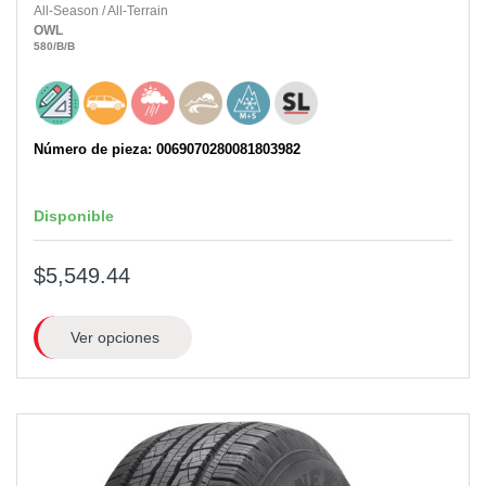
All-Season
/
All-Terrain
OWL
580
/B
/B
Número de pieza: 0069070280081803982
Disponible
$5,549.44
Ver opciones