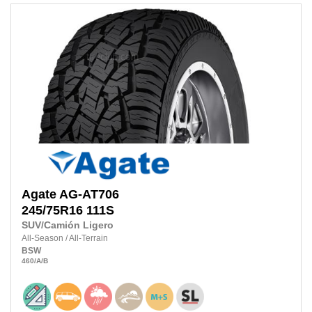
Agate
AG-AT706
245/75R16 111S
SUV/Camión Ligero
All-Season
/
All-Terrain
BSW
460
/A
/B