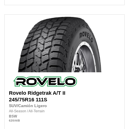
Rovelo
Ridgetrak A/T II
245/75R16 111S
SUV/Camión Ligero
All-Season
/
All-Terrain
BSW
620
/A
/B