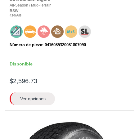
All-Season
/
Mud-Terrain
BSW
420
/A
/B
Número de pieza: 0416085320081807090
Disponible
$2,596.73
Ver opciones