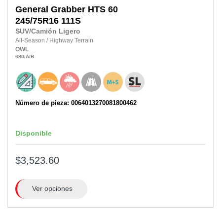
General
Grabber HTS 60
245/75R16 111S
SUV/Camión Ligero
All-Season
/
Highway Terrain
OWL
680
/A
/B
Número de pieza: 0064013270081800462
Disponible
$3,523.60
Ver opciones