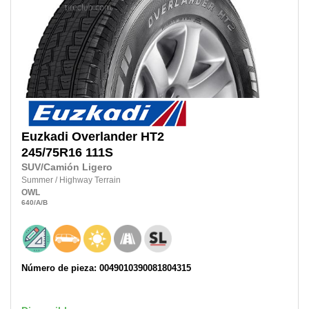
Euzkadi
Overlander HT2
245/75R16 111S
SUV/Camión Ligero
Summer
/
Highway Terrain
OWL
640
/A
/B
Número de pieza: 0049010390081804315