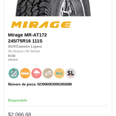
Mirage
MR-AT172
245/75R16 111S
SUV/Camión Ligero
All-Season
/
All-Terrain
BSW
440
/A
/A
Número de pieza: 0230060830081802688
Disponible
$2,066.68