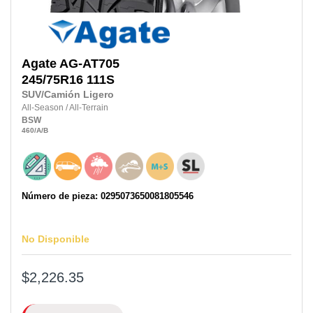
Agate
AG-AT705
245/75R16 111S
SUV/Camión Ligero
All-Season
/
All-Terrain
BSW
460
/A
/B
Número de pieza: 0295073650081805546
No Disponible
$2,226.35