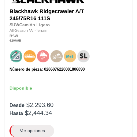
Blackhawk
Ridgecrawler A/T
245/75R16 111S
SUV/Camión Ligero
All-Season
/
All-Terrain
BSW
620
/A
/B
Número de pieza: 0286076220081806890
Disponible
$2,293.60
Desde
$2,444.34
Hasta
Ver opciones