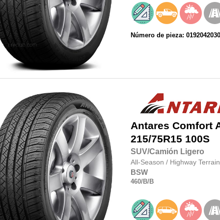
Número de pieza: 019204203
Antares
Comfort 
215/75R15
100S
SUV/Camión Ligero
All-Season
/
Highway Terrain
BSW
460
/B
/B