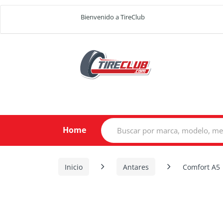
Bienvenido a TireClub
Search
Home
for:
Inicio
Antares
Comfort A5