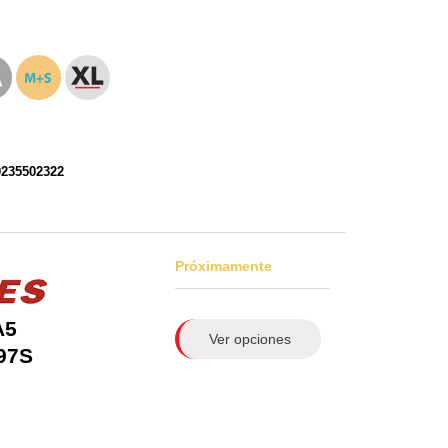
0235502322
Próximamente
A5
Ver opciones
97S