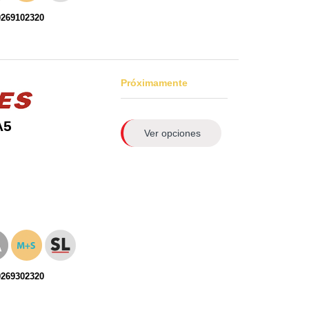
0269102320
Próximamente
A5
Ver opciones
0269302320