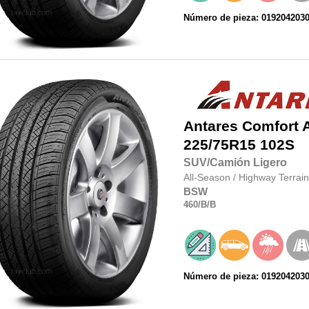
Número de pieza: 019204203
Antares
Comfort 
225/75R15
102S
SUV/Camión Ligero
All-Season
/
Highway Terrain
BSW
460
/B
/B
Número de pieza: 019204203