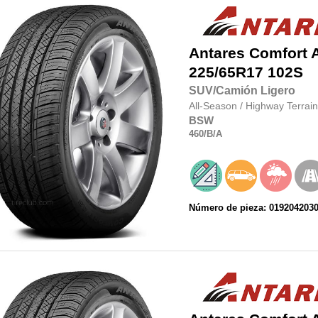
Antares
Comfort 
225/65R17
102S
SUV/Camión Ligero
All-Season
/
Highway Terrain
BSW
460
/B
/A
Número de pieza: 019204203