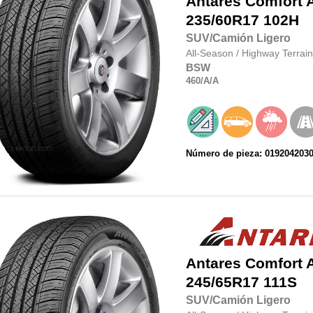
Antares
Comfort 
235/60R17
102H
SUV/Camión Ligero
All-Season
/
Highway Terrain
BSW
460
/A
/A
Número de pieza: 019204203
Antares
Comfort 
245/65R17
111S
SUV/Camión Ligero