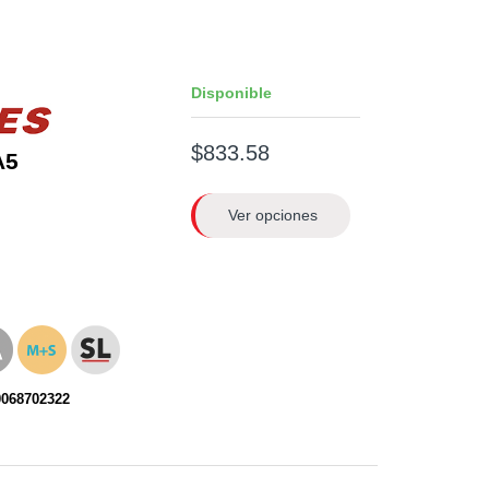
Disponible
$833.58
A5
Ver opciones
0068702322