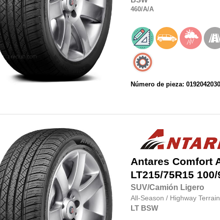
460
/A
/A
Número de pieza: 019204203
Antares
Comfort 
LT215/75R15
100/
SUV/Camión Ligero
All-Season
/
Highway Terrain
LT
BSW