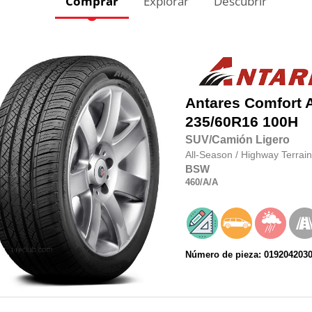
Comprar
Explorar
Descubrir
Antares
Comfort 
235/60R16
100H
SUV/Camión Ligero
All-Season
/
Highway Terrain
BSW
460
/A
/A
Número de pieza: 019204203