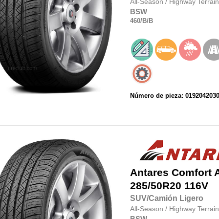
All-Season
/
Highway Terrain
BSW
460
/B
/B
Número de pieza: 019204203
Antares
Comfort 
285/50R20
116V
SUV/Camión Ligero
All-Season
/
Highway Terrain
BSW