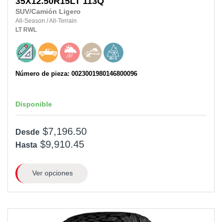
35X12.50R15LT
113Q
SUV/Camión Ligero
All-Season
/
All-Terrain
LT
RWL
Número de pieza: 0023001980146800096
Disponible
$7,196.50
Desde
$9,910.45
Hasta
Ver opciones