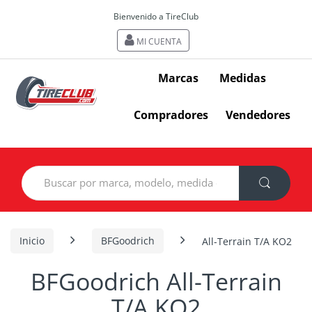
Bienvenido a TireClub
MI CUENTA
Marcas
Medidas
Compradores
Vendedores
Search
for:
Inicio
BFGoodrich
All-Terrain T/A KO2
BFGoodrich All-Terrain
T/A KO2