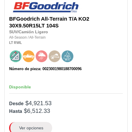
BFGoodrich
All-Terrain T/A KO2
30X9.50R15LT
104S
SUV/Camión Ligero
All-Season
/
All-Terrain
LT
RWL
Número de pieza: 0023001980188700096
Disponible
$4,921.53
Desde
$6,512.33
Hasta
Ver opciones