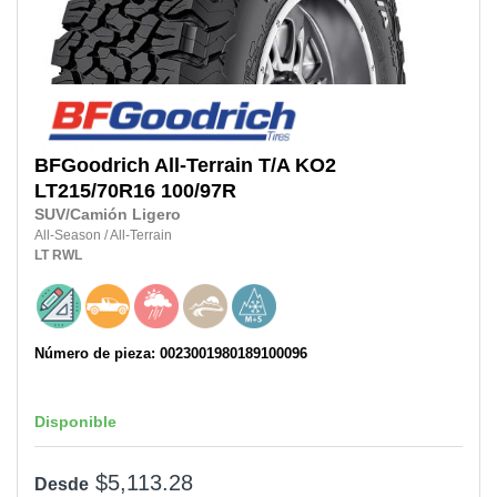
BFGoodrich
All-Terrain T/A KO2
LT215/70R16
100/97R
SUV/Camión Ligero
All-Season
/
All-Terrain
LT
RWL
Número de pieza: 0023001980189100096
Disponible
$5,113.28
Desde