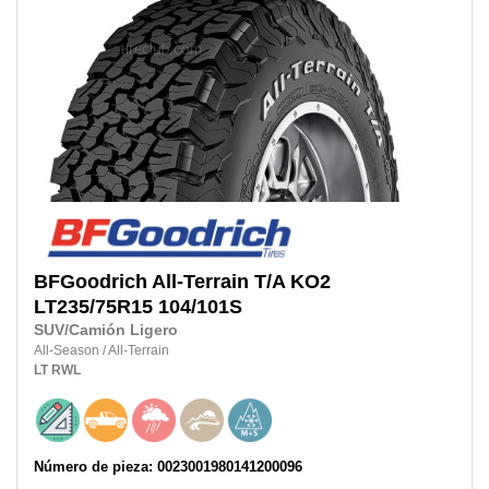
BFGoodrich
All-Terrain T/A KO2
LT235/75R15
104/101S
SUV/Camión Ligero
All-Season
/
All-Terrain
LT
RWL
Número de pieza: 0023001980141200096