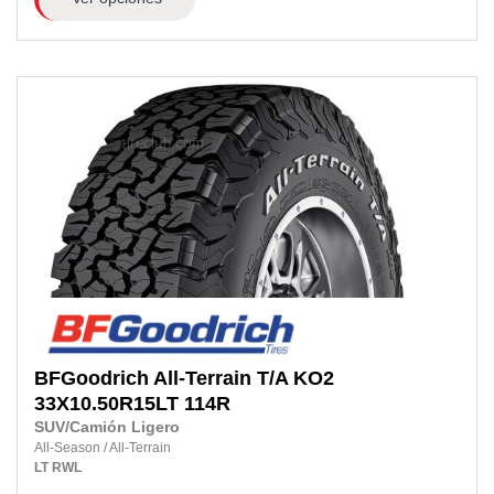
BFGoodrich
All-Terrain T/A KO2
33X10.50R15LT
114R
SUV/Camión Ligero
All-Season
/
All-Terrain
LT
RWL