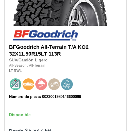
BFGoodrich
All-Terrain T/A KO2
32X11.50R15LT
113R
SUV/Camión Ligero
All-Season
/
All-Terrain
LT
RWL
Número de pieza: 0023001980146600096
Disponible
$6,847.56