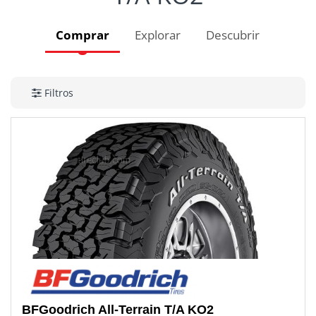
Comprar
Explorar
Descubrir
Filtros
BFGoodrich
All-Terrain T/A KO2