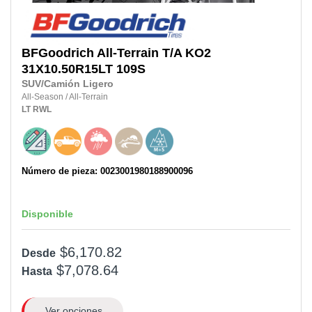
BFGoodrich
All-Terrain T/A KO2
31X10.50R15LT
109S
SUV/Camión Ligero
All-Season
/
All-Terrain
LT
RWL
Número de pieza: 0023001980188900096
Disponible
$6,170.82
Desde
$7,078.64
Hasta
Ver opciones