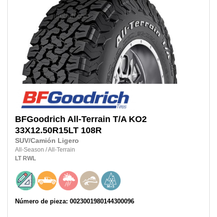
BFGoodrich
All-Terrain T/A KO2
33X12.50R15LT
108R
SUV/Camión Ligero
All-Season
/
All-Terrain
LT
RWL
Número de pieza: 0023001980144300096