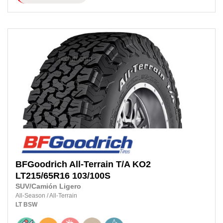
BFGoodrich
All-Terrain T/A KO2
LT215/65R16
103/100S
SUV/Camión Ligero
All-Season
/
All-Terrain
LT
BSW