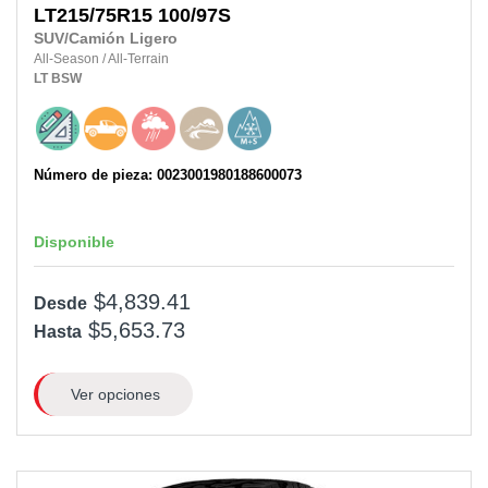
LT215/75R15
100/97S
SUV/Camión Ligero
All-Season
/
All-Terrain
LT
BSW
Número de pieza: 0023001980188600073
Disponible
$4,839.41
Desde
$5,653.73
Hasta
Ver opciones