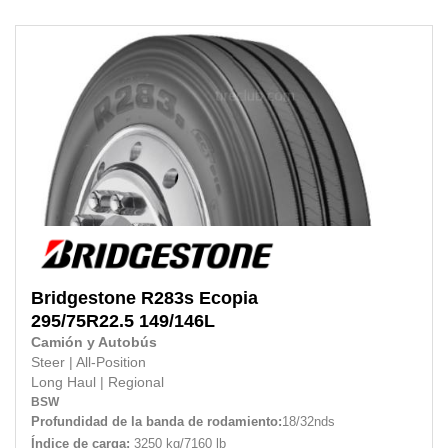
Bridgestone
R283s Ecopia
295/75R22.5
149/146L
Camión y Autobús
Steer
|
All-Position
Long Haul
|
Regional
BSW
Profundidad de la banda de rodamiento:
18/32nds
Índice de carga:
3250 kg/7160 lb