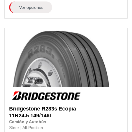
Ver opciones
Bridgestone
R283s Ecopia
11R24.5
149/146L
Camión y Autobús
Steer
|
All-Position