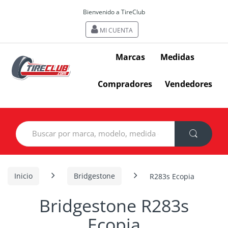
Bienvenido a TireClub
MI CUENTA
Marcas
Medidas
Compradores
Vendedores
Search
for:
Inicio
Bridgestone
R283s Ecopia
Bridgestone R283s
Ecopia