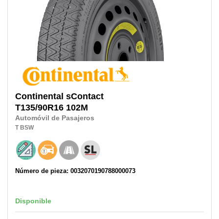
Continental
sContact
T135/90R16
102M
Automóvil de Pasajeros
T
BSW
Número de pieza: 0032070190788000073
Disponible