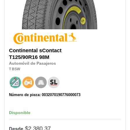
Continental
sContact
T125/90R16
98M
Automóvil de Pasajeros
T
BSW
Número de pieza: 0032070190776000073
Disponible
$2,380.37
Desde