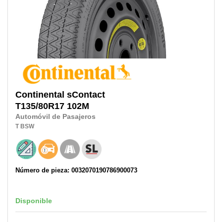
Continental
sContact
T135/80R17
102M
Automóvil de Pasajeros
T
BSW
Número de pieza: 0032070190786900073
Disponible