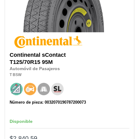
Continental
sContact
T125/70R15
95M
Automóvil de Pasajeros
T
BSW
Número de pieza: 0032070190787200073
Disponible
$2,840.59