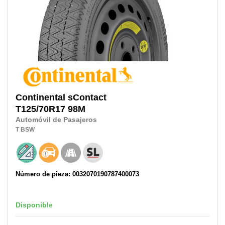
Continental
sContact
T125/70R17
98M
Automóvil de Pasajeros
T
BSW
Número de pieza: 0032070190787400073
Disponible