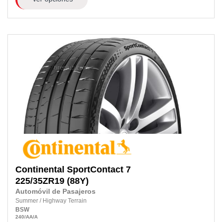
Continental
SportContact 7
225/35ZR19
(88Y)
Automóvil de Pasajeros
Summer
/
Highway Terrain
BSW
240
/AA
/A