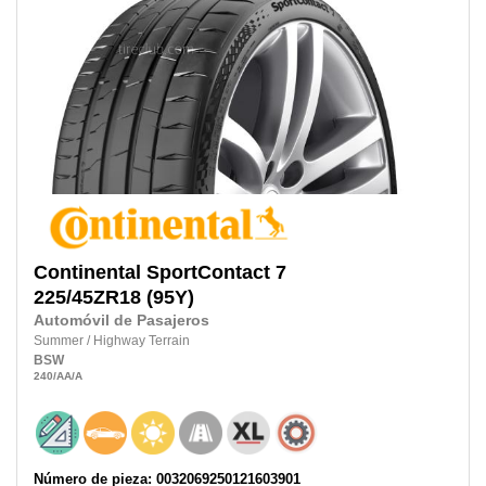
Continental
SportContact 7
225/45ZR18
(95Y)
Automóvil de Pasajeros
Summer
/
Highway Terrain
BSW
240
/AA
/A
Número de pieza: 0032069250121603901