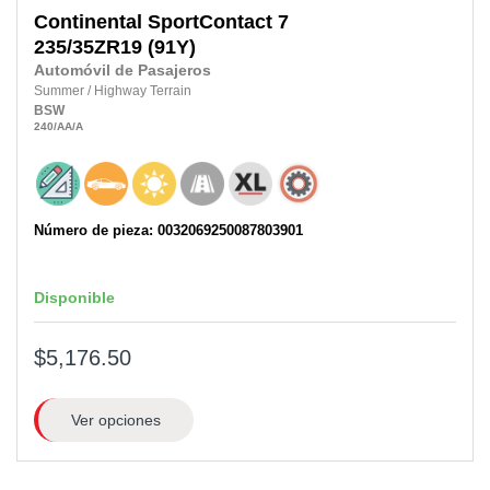
Continental
SportContact 7
235/35ZR19
(91Y)
Automóvil de Pasajeros
Summer
/
Highway Terrain
BSW
240
/AA
/A
Número de pieza: 0032069250087803901
Disponible
$5,176.50
Ver opciones