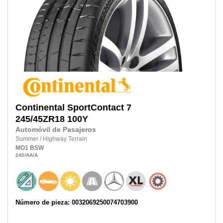
Continental
SportContact 7
245/45ZR18
100Y
Automóvil de Pasajeros
Summer
/
Highway Terrain
MO1
BSW
240
/AA
/A
Número de pieza: 0032069250074703900