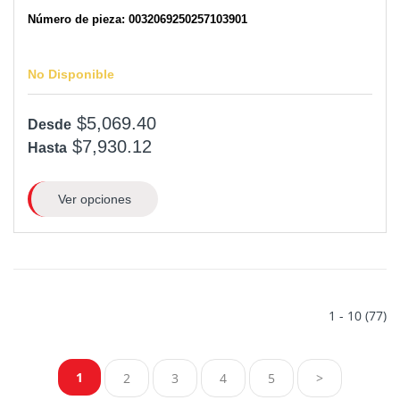
Número de pieza: 0032069250257103901
No Disponible
$5,069.40
Desde
$7,930.12
Hasta
Ver opciones
1 - 10 (77)
1
2
3
4
5
>