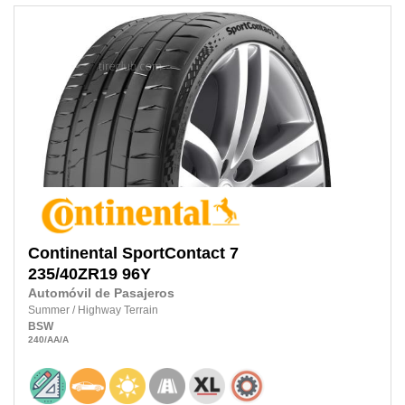
Continental
SportContact 7
235/40ZR19
96Y
Automóvil de Pasajeros
Summer
/
Highway Terrain
BSW
240
/AA
/A