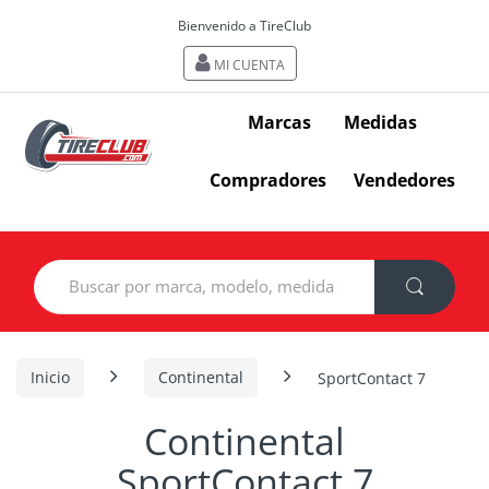
Bienvenido a TireClub
MI CUENTA
Marcas
Medidas
Compradores
Vendedores
Search
for:
Inicio
Continental
SportContact 7
Continental
SportContact 7