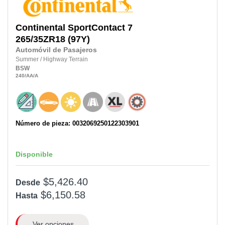
Continental
SportContact 7
265/35ZR18
(97Y)
Automóvil de Pasajeros
Summer
/
Highway Terrain
BSW
240
/AA
/A
Número de pieza: 0032069250122303901
Disponible
$5,426.40
Desde
$6,150.58
Hasta
Ver opciones