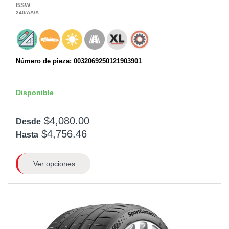
BSW
240
/AA
/A
Número de pieza: 0032069250121903901
Disponible
$4,080.00
Desde
$4,756.46
Hasta
Ver opciones