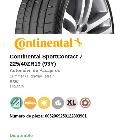
Continental
SportContact 7
225/40ZR19
(93Y)
Automóvil de Pasajeros
Summer
/
Highway Terrain
BSW
240
/AA
/A
Número de pieza: 0032069250122803901
Disponible