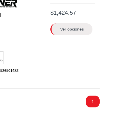
$1,424.57
H
Ver opciones
0526501482
1