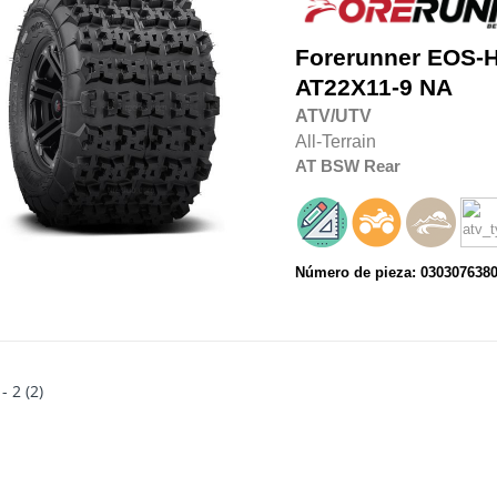
Forerunner
EOS-
AT22X11-9
NA
ATV/UTV
All-Terrain
AT
BSW
Rear
Número de pieza: 030307638
 - 2 (2)