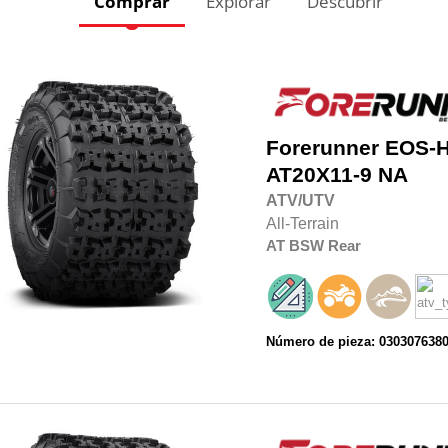
Comprar
Explorar
Descubrir
Forerunner
EOS-
AT20X11-9
NA
ATV/UTV
All-Terrain
AT
BSW
Rear
Número de pieza: 030307638