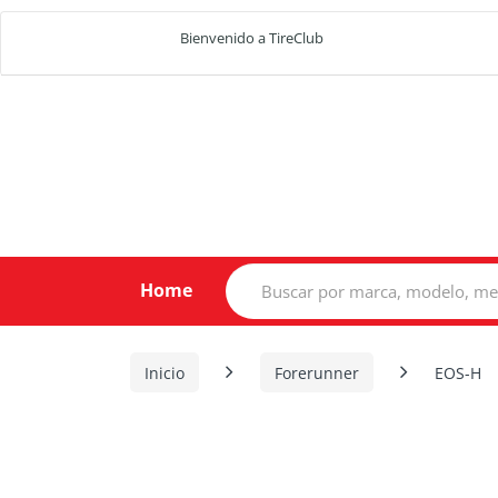
Bienvenido a TireClub
Search
Home
for:
Inicio
Forerunner
EOS-H