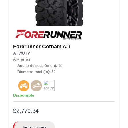
Forerunner
Gotham A/T
ATV/UTV
All-Terrain
Ancho de sección (in):
10
Díametro total (in):
32
Disponible
$2,779.34
Ver opciones