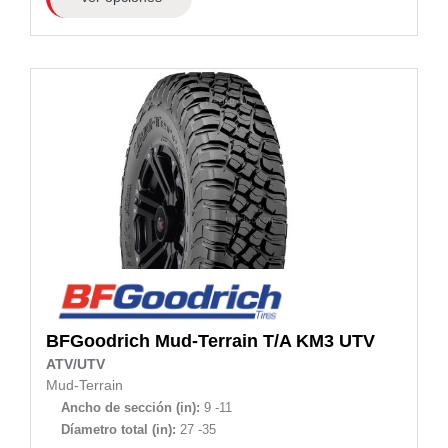
BFGoodrich
Mud-Terrain T/A KM3 UTV
ATV/UTV
Mud-Terrain
Ancho de sección (in):
9 -11
Díametro total (in):
27 -35