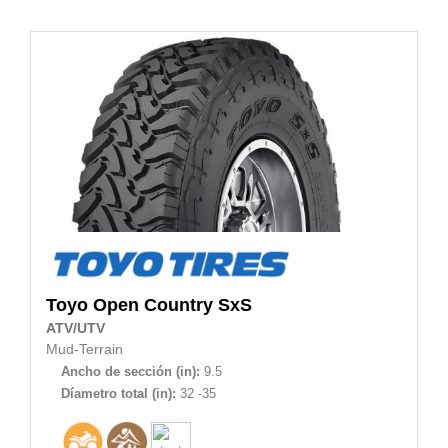
Toyo
Open Country SxS
ATV/UTV
Mud-Terrain
Ancho de sección (in):
9.5
Díametro total (in):
32 -35