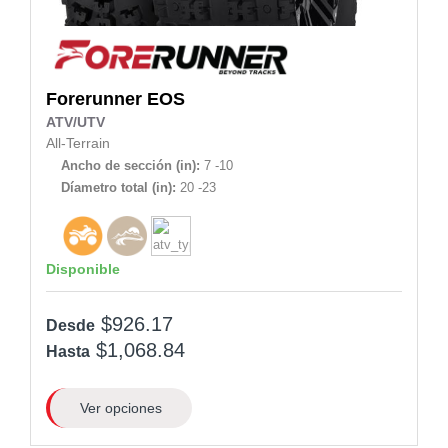
Forerunner
EOS
ATV/UTV
All-Terrain
Ancho de sección (in):
7 -10
Díametro total (in):
20 -23
Disponible
$926.17
Desde
$1,068.84
Hasta
Ver opciones