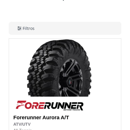
Filtros
Forerunner
Aurora A/T
ATV/UTV