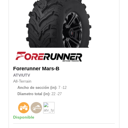
Forerunner
Mars-B
ATV/UTV
All-Terrain
Ancho de sección (in):
7 -12
Díametro total (in):
22 -27
Disponible