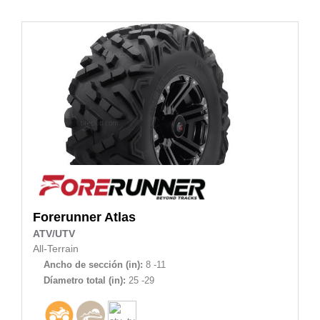
Forerunner
Atlas
ATV/UTV
All-Terrain
Ancho de sección (in):
8 -11
Díametro total (in):
25 -29