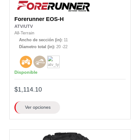
Forerunner
EOS-H
ATV/UTV
All-Terrain
Ancho de sección (in):
11
Díametro total (in):
20 -22
Disponible
$1,114.10
Ver opciones