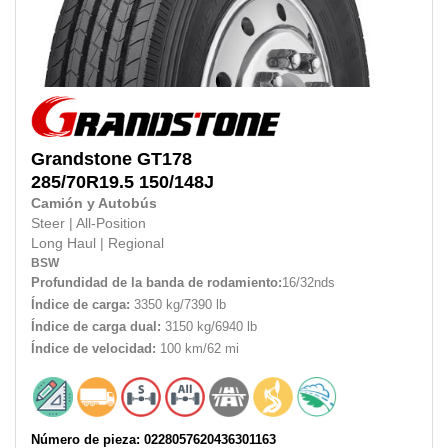
Grandstone
GT178
285/70R19.5
150/148J
Camión y Autobús
Steer
|
All-Position
Long Haul
|
Regional
BSW
Profundidad de la banda de rodamiento:
16/32nds
Índice de carga:
3350 kg/7390 lb
Índice de carga dual:
3150 kg/6940 lb
Índice de velocidad:
100 km/62 mi
Número de pieza: 0228057620436301163