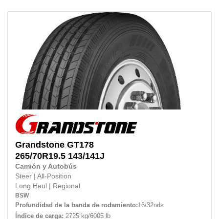
Grandstone
GT178
265/70R19.5
143/141J
Camión y Autobús
Steer
|
All-Position
Long Haul
|
Regional
BSW
Profundidad de la banda de rodamiento:
16/32nds
Índice de carga:
2725 kg/6005 lb