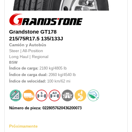
Grandstone
GT178
215/75R17.5
135/133J
Camión y Autobús
Steer
|
All-Position
Long Haul
|
Regional
BSW
Índice de carga:
2180 kg/4805 lb
Índice de carga dual:
2060 kg/4540 lb
Índice de velocidad:
100 km/62 mi
Número de pieza: 0228057620436200073
Próximamente