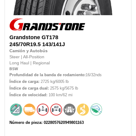
Grandstone
GT178
245/70R19.5
143/141J
Camión y Autobús
Steer
|
All-Position
Long Haul
|
Regional
BSW
Profundidad de la banda de rodamiento:
16/32nds
Índice de carga:
2725 kg/6005 lb
Índice de carga dual:
2575 kg/5675 lb
Índice de velocidad:
100 km/62 mi
Número de pieza: 0228057620949801163