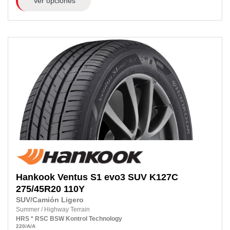
Ver opciones
Hankook
Ventus S1 evo3 SUV K127C
275/45R20
110Y
SUV/Camión Ligero
Summer
/
Highway Terrain
HRS
* RSC
BSW
Kontrol Technology
220
/A
/A