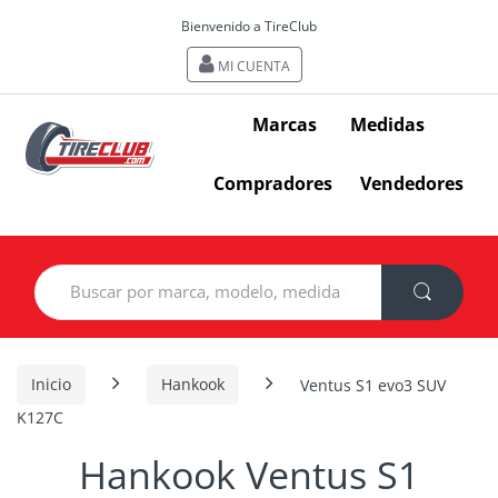
Bienvenido a TireClub
MI CUENTA
Marcas
Medidas
Compradores
Vendedores
Search
for:
Inicio
Hankook
Ventus S1 evo3 SUV
K127C
Hankook Ventus S1