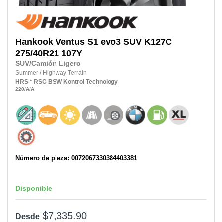
Hankook
Ventus S1 evo3 SUV K127C
275/40R21
107Y
SUV/Camión Ligero
Summer
/
Highway Terrain
HRS
* RSC
BSW
Kontrol Technology
220
/A
/A
Número de pieza: 0072067330384403381
Disponible
$7,335.90
Desde