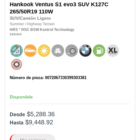
Hankook
Ventus S1 evo3 SUV K127C
265/50R19
110W
SUV/Camión Ligero
Summer
/
Highway Terrain
HRS
* RSC
BSW
Kontrol Technology
220
/A
/A
Número de pieza: 0072067330399303381
Disponible
$5,288.36
Desde
$9,448.92
Hasta