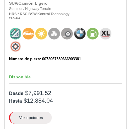
SUV/Camión Ligero
Summer
/
Highway Terrain
HRS
* RSC
BSW
Kontrol Technology
220
/A
/A
Número de pieza: 0072067330666903381
Disponible
$7,991.52
Desde
$12,884.04
Hasta
Ver opciones