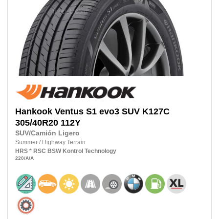
Hankook
Ventus S1 evo3 SUV K127C
305/40R20
112Y
SUV/Camión Ligero
Summer
/
Highway Terrain
HRS
* RSC
BSW
Kontrol Technology
220
/A
/A