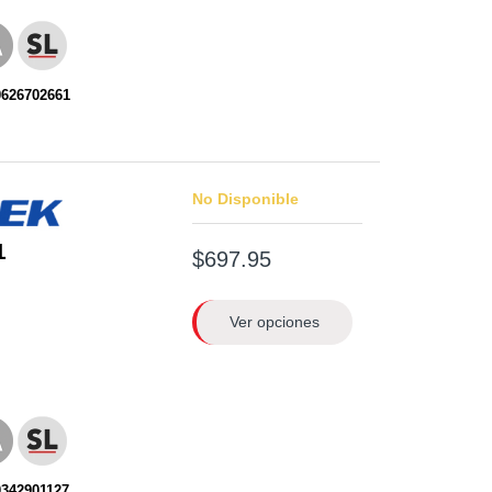
0626702661
No Disponible
1
$697.95
Ver opciones
0342901127