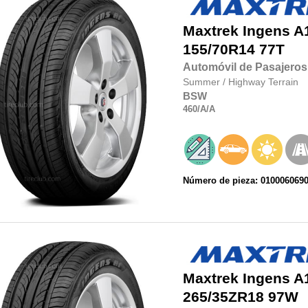
Maxtrek
Ingens A
155/70R14
77T
Automóvil de Pasajeros
Summer
/
Highway Terrain
BSW
460
/A
/A
Número de pieza: 010006069
Maxtrek
Ingens A
265/35ZR18
97W