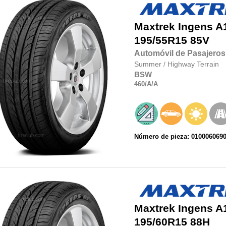
Maxtrek
Ingens A
195/55R15
85V
Automóvil de Pasajeros
Summer
/
Highway Terrain
BSW
460
/A
/A
Número de pieza: 010006069
Maxtrek
Ingens A
195/60R15
88H