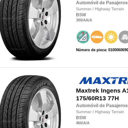
Automóvil de Pasajeros
Summer
/
Highway Terrain
BSW
300
/AA
/A
Número de pieza: 010006069
Maxtrek
Ingens A
175/60R13
77H
Automóvil de Pasajeros
Summer
/
Highway Terrain
BSW
460
/A
/A