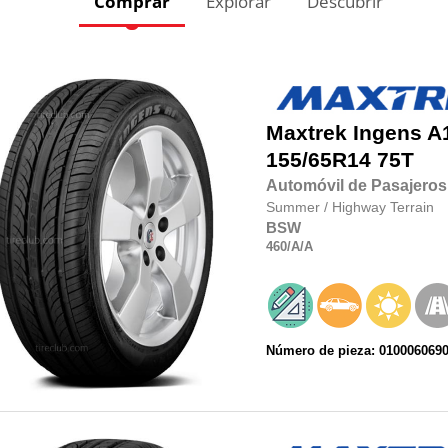
Comprar
Explorar
Descubrir
Maxtrek
Ingens A
155/65R14
75T
Automóvil de Pasajeros
Summer
/
Highway Terrain
BSW
460
/A
/A
Número de pieza: 010006069