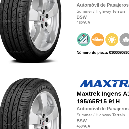
Automóvil de Pasajeros
Summer
/
Highway Terrain
BSW
460
/A
/A
Número de pieza: 010006069
Maxtrek
Ingens A
195/65R15
91H
Automóvil de Pasajeros
Summer
/
Highway Terrain
BSW
460
/A
/A