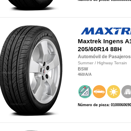
Maxtrek
Ingens A
205/60R14
88H
Automóvil de Pasajeros
Summer
/
Highway Terrain
BSW
460
/A
/A
Número de pieza: 010006069