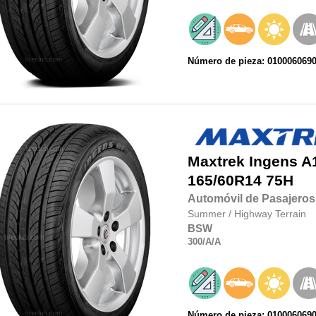
Número de pieza: 010006069
Maxtrek
Ingens A
165/60R14
75H
Automóvil de Pasajeros
Summer
/
Highway Terrain
BSW
300
/A
/A
Número de pieza: 010006069