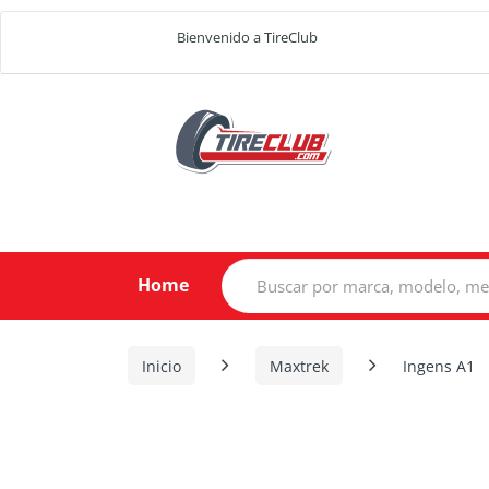
Bienvenido a TireClub
Search
Home
for:
Inicio
Maxtrek
Ingens A1