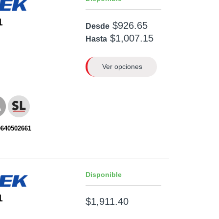
1
$926.65
Desde
$1,007.15
Hasta
Ver opciones
0640502661
Disponible
1
$1,911.40