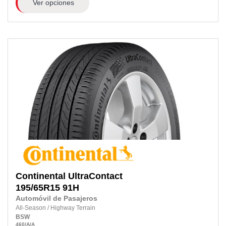
Ver opciones
Continental
UltraContact
195/65R15 91H
Automóvil de Pasajeros
All-Season
/
Highway Terrain
BSW
460
/A
/A