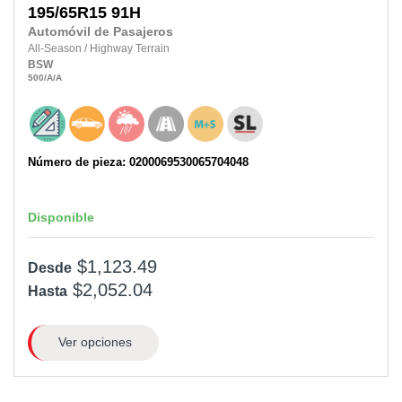
195/65R15 91H
Automóvil de Pasajeros
All-Season
/
Highway Terrain
BSW
500
/A
/A
Número de pieza: 0200069530065704048
Disponible
$1,123.49
Desde
$2,052.04
Hasta
Ver opciones