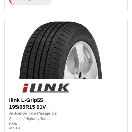
Ilink
L-Grip55
195/65R15 91V
Automóvil de Pasajeros
Summer
/
Highway Terrain
BSW
400
/A
/A