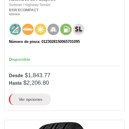
Summer
/
Highway Terrain
BSW
ECOIMPACT
420
/A
/A
Número de pieza: 0123028150065701095
Disponible
$1,843.77
Desde
$2,206.80
Hasta
Ver opciones