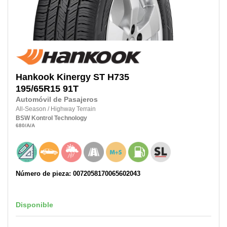
Hankook
Kinergy ST H735
195/65R15 91T
Automóvil de Pasajeros
All-Season
/
Highway Terrain
BSW
Kontrol Technology
680
/A
/A
Número de pieza: 0072058170065602043
Disponible