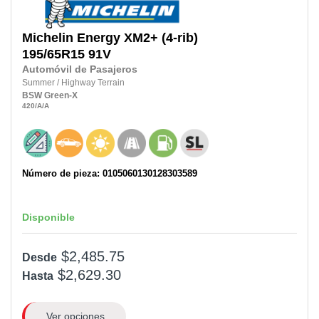
Michelin
Energy XM2+ (4-rib)
195/65R15 91V
Automóvil de Pasajeros
Summer
/
Highway Terrain
BSW
Green-X
420
/A
/A
Número de pieza: 0105060130128303589
Disponible
$2,485.75
Desde
$2,629.30
Hasta
Ver opciones