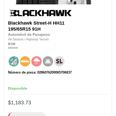
Blackhawk
Street-H HH11
195/65R15 91H
Automóvil de Pasajeros
All-Season
/
Highway Terrain
BSW
420
/A
/A
Número de pieza: 0286076200065706837
Disponible
$1,183.73