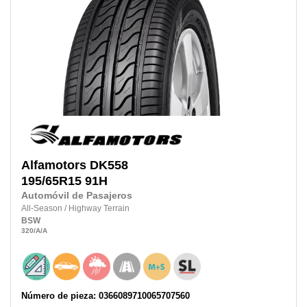
Alfamotors
DK558
195/65R15 91H
Automóvil de Pasajeros
All-Season
/
Highway Terrain
BSW
320
/A
/A
Número de pieza: 0366089710065707560