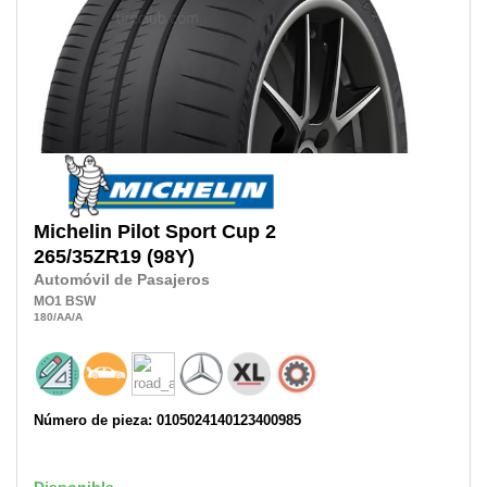
Michelin
Pilot Sport Cup 2
265/35ZR19
(98Y)
Automóvil de Pasajeros
MO1
BSW
180
/AA
/A
Número de pieza: 0105024140123400985
Disponible