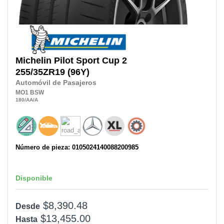
Michelin
Pilot Sport Cup 2
255/35ZR19
(96Y)
Automóvil de Pasajeros
MO1
BSW
180
/AA
/A
Número de pieza: 0105024140088200985
Disponible
$8,390.48
Desde
$13,455.00
Hasta