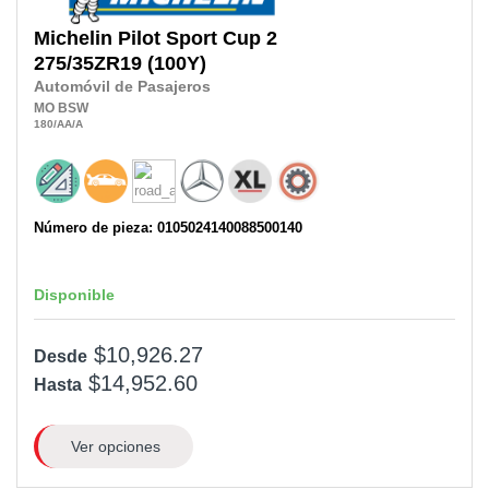
Michelin
Pilot Sport Cup 2
275/35ZR19
(100Y)
Automóvil de Pasajeros
MO
BSW
180
/AA
/A
Número de pieza: 0105024140088500140
Disponible
$10,926.27
Desde
$14,952.60
Hasta
Ver opciones