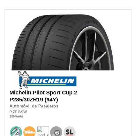
Michelin
Pilot Sport Cup 2
P285/30ZR19
(94Y)
Automóvil de Pasajeros
P
ZP
BSW
180
/AA
/A