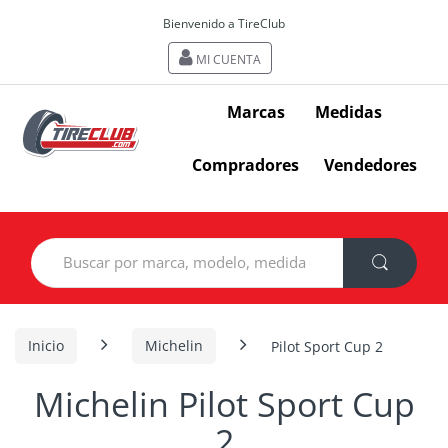
Bienvenido a TireClub
MI CUENTA
Marcas
Medidas
Compradores
Vendedores
Search
for:
Inicio
Michelin
Pilot Sport Cup 2
Michelin Pilot Sport Cup
2