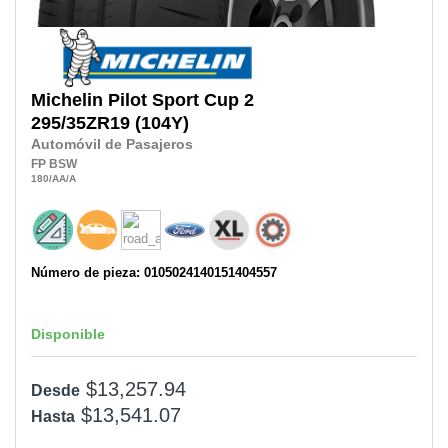
Michelin
Pilot Sport Cup 2
295/35ZR19
(104Y)
Automóvil de Pasajeros
FP
BSW
180
/AA
/A
Número de pieza: 0105024140151404557
Disponible
$13,257.94
Desde
$13,541.07
Hasta