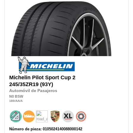
Michelin
Pilot Sport Cup 2
245/35ZR19
(93Y)
Automóvil de Pasajeros
N0
BSW
180
/AA
/A
Número de pieza: 0105024140088000142