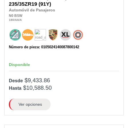
235/35ZR19
(91Y)
Automóvil de Pasajeros
N0
BSW
180
/AA
/A
Número de pieza: 0105024140087800142
Disponible
$9,433.86
Desde
$10,588.50
Hasta
Ver opciones