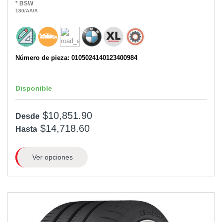
*
BSW
180
/AA
/A
Número de pieza: 0105024140123400984
Disponible
$10,851.90
Desde
$14,718.60
Hasta
Ver opciones