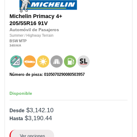
Michelin
Primacy 4+
205/55R16
91V
Automóvil de Pasajeros
Summer
/
Highway Terrain
BSW
MTP
340
/A
/A
Número de pieza: 0105070290080503957
Disponible
$3,142.10
Desde
$3,190.44
Hasta
Ver opciones