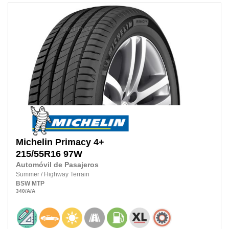
Michelin
Primacy 4+
215/55R16
97W
Automóvil de Pasajeros
Summer
/
Highway Terrain
BSW
MTP
340
/A
/A