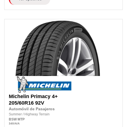
Michelin
Primacy 4+
205/60R16
92V
Automóvil de Pasajeros
Summer
/
Highway Terrain
BSW
MTP
340
/A
/A