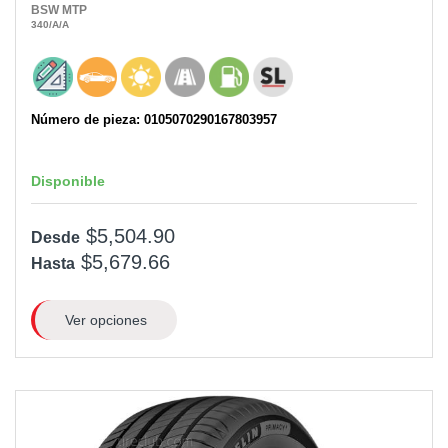
BSW
MTP
340
/A
/A
Número de pieza: 0105070290167803957
Disponible
$5,504.90
Desde
$5,679.66
Hasta
Ver opciones