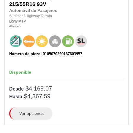
215/55R16
93V
Automóvil de Pasajeros
Summer
/
Highway Terrain
BSW
MTP
340
/A
/A
Número de pieza: 0105070290167603957
Disponible
$4,169.07
Desde
$4,367.59
Hasta
Ver opciones