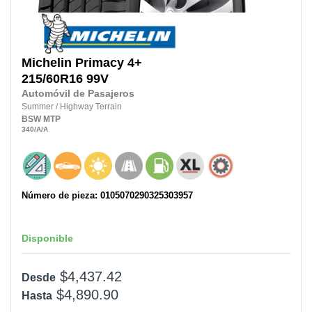
Michelin
Primacy 4+
215/60R16
99V
Automóvil de Pasajeros
Summer
/
Highway Terrain
BSW
MTP
340
/A
/A
Número de pieza: 0105070290325303957
Disponible
$4,437.42
Desde
$4,890.90
Hasta