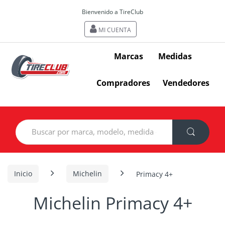
Bienvenido a TireClub
MI CUENTA
Marcas
Medidas
Compradores
Vendedores
Search
for:
Inicio
Michelin
Primacy 4+
Michelin Primacy 4+