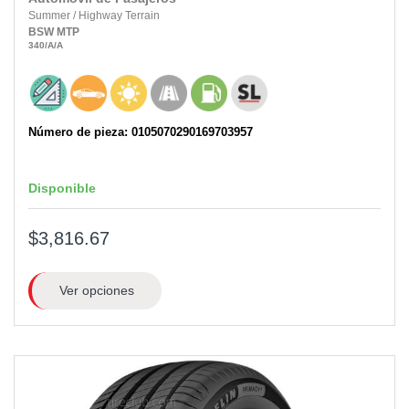
Summer
/
Highway Terrain
BSW
MTP
340
/A
/A
Número de pieza: 0105070290169703957
Disponible
$3,816.67
Ver opciones