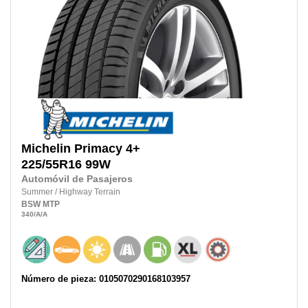
Michelin
Primacy 4+
225/55R16
99W
Automóvil de Pasajeros
Summer
/
Highway Terrain
BSW
MTP
340
/A
/A
Número de pieza: 0105070290168103957