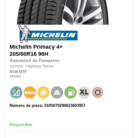
Michelin
Primacy 4+
205/60R16
96H
Automóvil de Pasajeros
Summer
/
Highway Terrain
BSW
MTP
340
/A
/A
Número de pieza: 0105070290623603957
Disponible