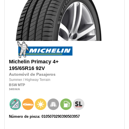
Michelin
Primacy 4+
195/65R16
92V
Automóvil de Pasajeros
Summer
/
Highway Terrain
BSW
MTP
340
/A
/A
Número de pieza: 0105070290390503957