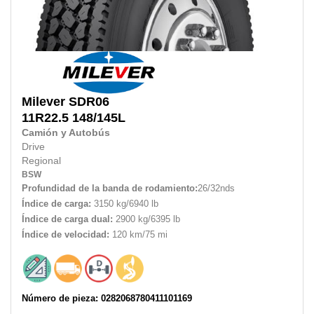
Milever
SDR06
11R22.5
148/145L
Camión y Autobús
Drive
Regional
BSW
Profundidad de la banda de rodamiento:
26/32nds
Índice de carga:
3150 kg/6940 lb
Índice de carga dual:
2900 kg/6395 lb
Índice de velocidad:
120 km/75 mi
Número de pieza: 0282068780411101169