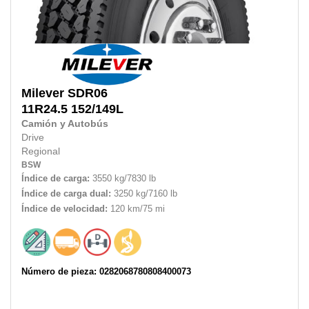
Milever
SDR06
11R24.5
152/149L
Camión y Autobús
Drive
Regional
BSW
Índice de carga:
3550 kg/7830 lb
Índice de carga dual:
3250 kg/7160 lb
Índice de velocidad:
120 km/75 mi
Número de pieza: 0282068780808400073