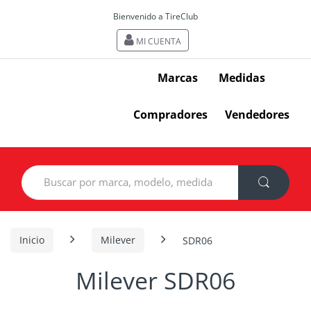
Bienvenido a TireClub
MI CUENTA
Marcas
Medidas
Compradores
Vendedores
Search
for:
Inicio
Milever
SDR06
Milever SDR06