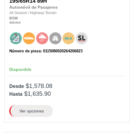
195/65R14
89H
Automóvil de Pasajeros
All-Season
/
Highway Terrain
BSW
400
/A
/A
Número de pieza: 0115080020264206823
Disponible
$1,578.08
Desde
$1,635.90
Hasta
Ver opciones