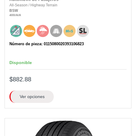
All-Season
/
Highway Terrain
BSW
400
/A
/A
Número de pieza: 0115080020393106823
Disponible
$882.88
Ver opciones