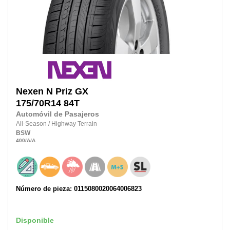
Nexen
N Priz GX
175/70R14
84T
Automóvil de Pasajeros
All-Season
/
Highway Terrain
BSW
400
/A
/A
Número de pieza: 0115080020064006823
Disponible