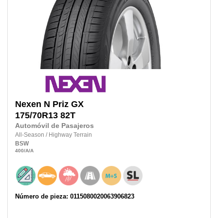
Nexen
N Priz GX
175/70R13
82T
Automóvil de Pasajeros
All-Season
/
Highway Terrain
BSW
400
/A
/A
Número de pieza: 0115080020063906823