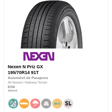
Nexen
N Priz GX
195/70R14
91T
Automóvil de Pasajeros
All-Season
/
Highway Terrain
BSW
400
/A
/A