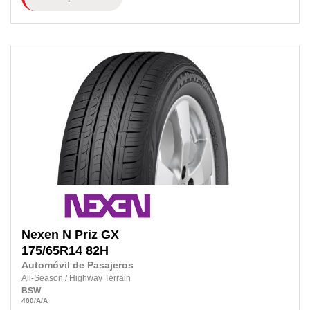
Nexen
N Priz GX
175/65R14
82H
Automóvil de Pasajeros
All-Season
/
Highway Terrain
BSW
400
/A
/A