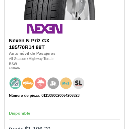
Nexen
N Priz GX
185/70R14
88T
Automóvil de Pasajeros
All-Season
/
Highway Terrain
BSW
400
/A
/A
Número de pieza: 0115080020064206823
Disponible
$1,196.79