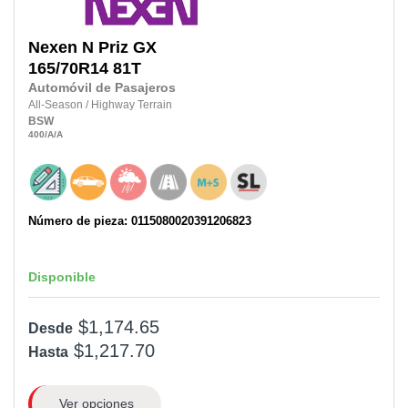
Nexen
N Priz GX
165/70R14
81T
Automóvil de Pasajeros
All-Season
/
Highway Terrain
BSW
400
/A
/A
Número de pieza: 0115080020391206823
Disponible
$1,174.65
Desde
$1,217.70
Hasta
Ver opciones