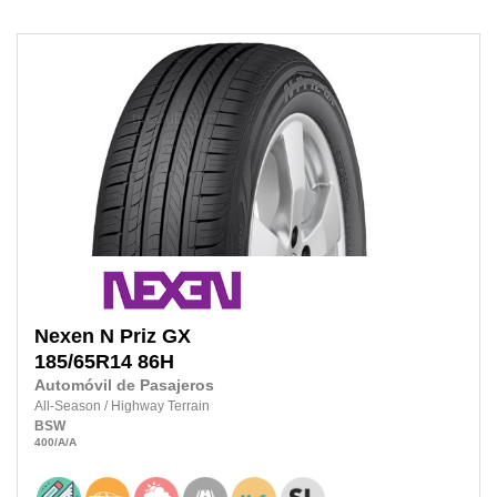
Nexen
N Priz GX
185/65R14
86H
Automóvil de Pasajeros
All-Season
/
Highway Terrain
BSW
400
/A
/A