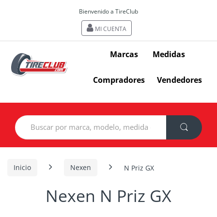
Bienvenido a TireClub
MI CUENTA
Marcas
Medidas
Compradores
Vendedores
Search
for:
Inicio
Nexen
N Priz GX
Nexen N Priz GX