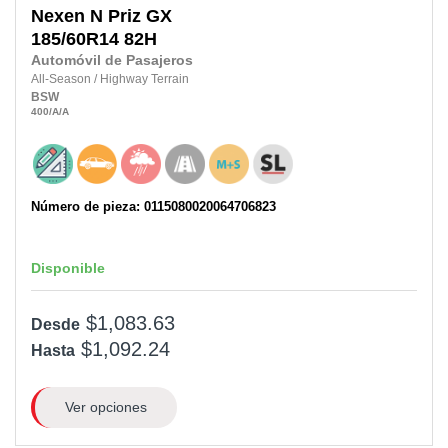
Nexen
N Priz GX
185/60R14
82H
Automóvil de Pasajeros
All-Season
/
Highway Terrain
BSW
400
/A
/A
Número de pieza: 0115080020064706823
Disponible
$1,083.63
Desde
$1,092.24
Hasta
Ver opciones