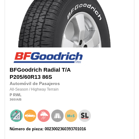
BFGoodrich
Radial T/A
P205/60R13 86S
Automóvil de Pasajeros
All-Season
/
Highway Terrain
P
RWL
360
/A
/B
Número de pieza: 0023002360393701016