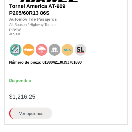
Tornel
America AT-909
P205/60R13 86S
Automóvil de Pasajeros
All-Season
/
Highway Terrain
P
BSW
420
/A
/B
Número de pieza: 0198042130393701690
Disponible
$1,216.25
Ver opciones