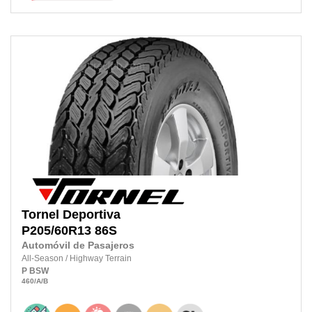
Tornel
Deportiva
P205/60R13 86S
Automóvil de Pasajeros
All-Season
/
Highway Terrain
P
BSW
460
/A
/B