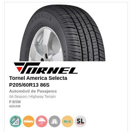
Tornel
America Selecta
P205/60R13 86S
Automóvil de Pasajeros
All-Season
/
Highway Terrain
P
BSW
420
/A
/B