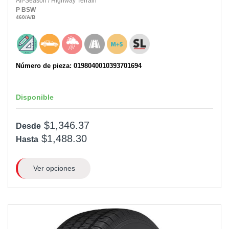
All-Season
/
Highway Terrain
P
BSW
460
/A
/B
Número de pieza: 0198040010393701694
Disponible
$1,346.37
Desde
$1,488.30
Hasta
Ver opciones