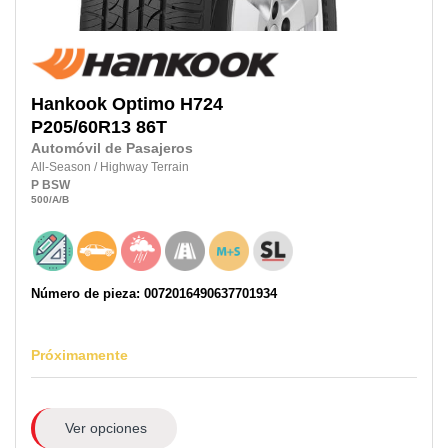
Hankook
Optimo H724
P205/60R13 86T
Automóvil de Pasajeros
All-Season
/
Highway Terrain
P
BSW
500
/A
/B
Número de pieza: 0072016490637701934
Próximamente
Ver opciones