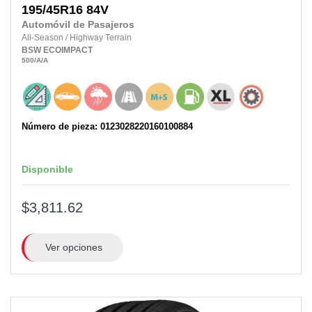
195/45R16
84V
Automóvil de Pasajeros
All-Season
/
Highway Terrain
BSW
ECOIMPACT
500
/A
/A
Número de pieza: 0123028220160100884
Disponible
$3,811.62
Ver opciones