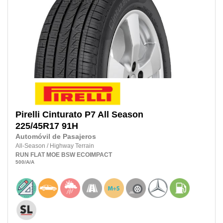
Pirelli
Cinturato P7 All Season
225/45R17
91H
Automóvil de Pasajeros
All-Season
/
Highway Terrain
RUN FLAT
MOE
BSW
ECOIMPACT
500
/A
/A