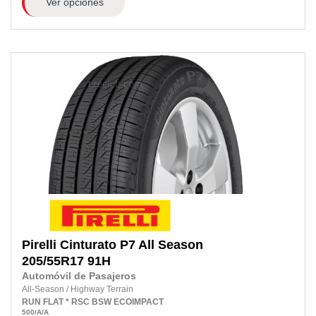
Ver opciones
Pirelli
Cinturato P7 All Season
205/55R17
91H
Automóvil de Pasajeros
All-Season
/
Highway Terrain
RUN FLAT
* RSC
BSW
ECOIMPACT
500
/A
/A