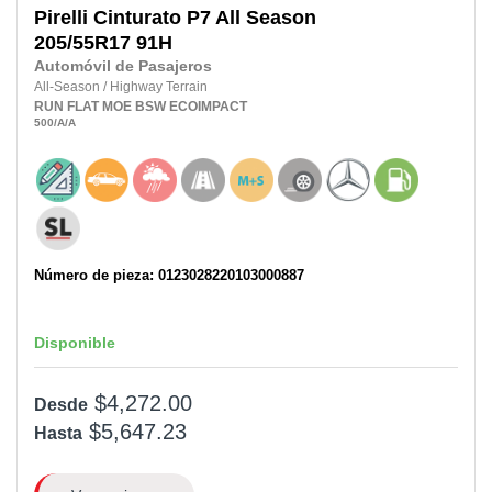
Pirelli
Cinturato P7 All Season
205/55R17
91H
Automóvil de Pasajeros
All-Season
/
Highway Terrain
RUN FLAT
MOE
BSW
ECOIMPACT
500
/A
/A
Número de pieza: 0123028220103000887
Disponible
$4,272.00
Desde
$5,647.23
Hasta