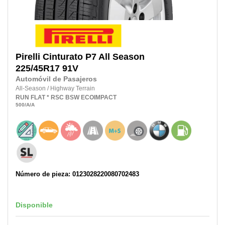
Pirelli
Cinturato P7 All Season
225/45R17
91V
Automóvil de Pasajeros
All-Season
/
Highway Terrain
RUN FLAT
* RSC
BSW
ECOIMPACT
500
/A
/A
Número de pieza: 0123028220080702483
Disponible