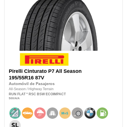
Pirelli
Cinturato P7 All Season
195/55R16
87V
Automóvil de Pasajeros
All-Season
/
Highway Terrain
RUN FLAT
* RSC
BSW
ECOIMPACT
500
/A
/A