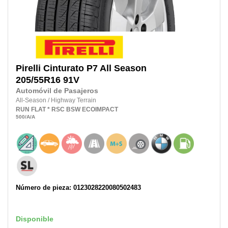
Pirelli
Cinturato P7 All Season
205/55R16
91V
Automóvil de Pasajeros
All-Season
/
Highway Terrain
RUN FLAT
* RSC
BSW
ECOIMPACT
500
/A
/A
Número de pieza: 0123028220080502483
Disponible