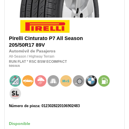
Pirelli
Cinturato P7 All Season
205/50R17
89V
Automóvil de Pasajeros
All-Season
/
Highway Terrain
RUN FLAT
* RSC
BSW
ECOIMPACT
500
/A
/A
Número de pieza: 0123028220106902483
Disponible