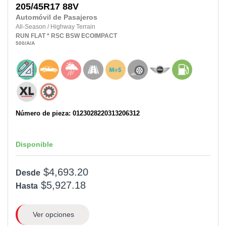
205/45R17
88V
Automóvil de Pasajeros
All-Season
/
Highway Terrain
RUN FLAT
* RSC
BSW
ECOIMPACT
500
/A
/A
Número de pieza: 0123028220313206312
Disponible
$4,693.20
Desde
$5,927.18
Hasta
Ver opciones