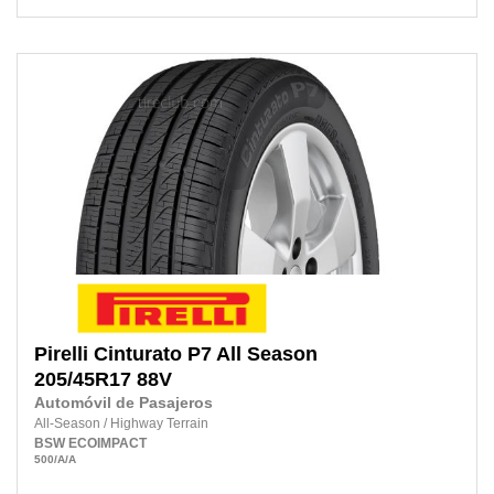
Pirelli
Cinturato P7 All Season
205/45R17
88V
Automóvil de Pasajeros
All-Season
/
Highway Terrain
BSW
ECOIMPACT
500
/A
/A