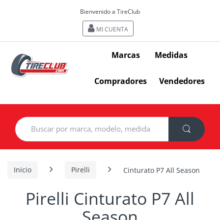
Bienvenido a TireClub
MI CUENTA
Marcas
Medidas
Compradores
Vendedores
Search
for:
Inicio
Pirelli
Cinturato P7 All Season
Pirelli Cinturato P7 All
Season