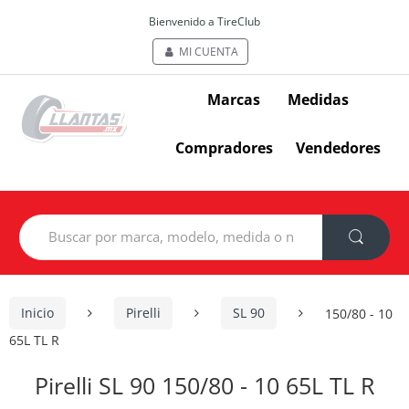
Bienvenido a TireClub
MI CUENTA
Marcas
Medidas
Compradores
Vendedores
Search
for:
Inicio
Pirelli
SL 90
150/80 - 10
65L TL R
Pirelli SL 90 150/80 - 10 65L TL R