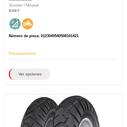
Scooter / Moped
BSW
F
Número de pieza: 0123049540508101421
Próximamente
Ver opciones