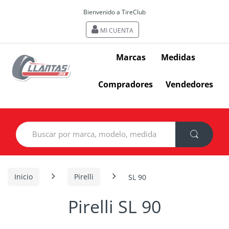
Bienvenido a TireClub
MI CUENTA
Marcas
Medidas
Compradores
Vendedores
Search
for:
Inicio
Pirelli
SL 90
Pirelli SL 90