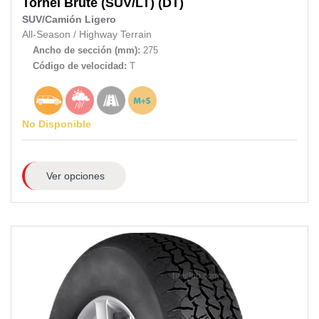
Tornel
Brute (SUV/LT) (DT)
SUV/Camión Ligero
All-Season
/
Highway Terrain
Ancho de sección (mm):
275
Código de velocidad:
T
No Disponible
Ver opciones