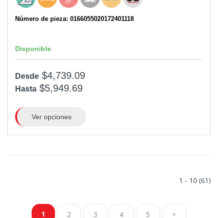
Número de pieza: 0166055020172401118
Disponible
$4,739.09
Desde
$5,949.69
Hasta
Ver opciones
1 - 10 (61)
1
2
3
4
5
>