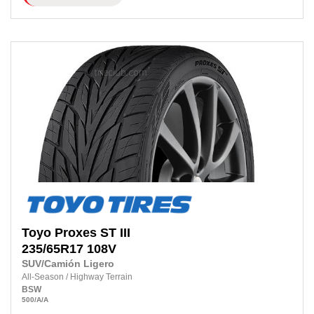
Toyo
Proxes ST III
235/65R17
108V
SUV/Camión Ligero
All-Season
/
Highway Terrain
BSW
500
/A
/A