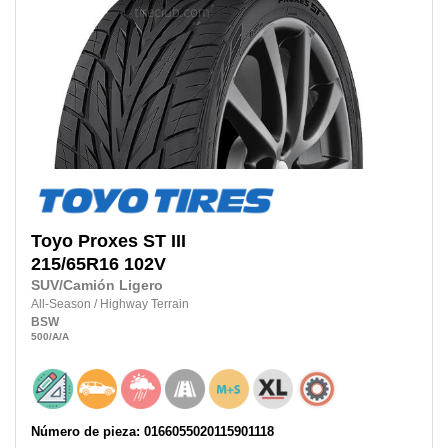
Toyo
Proxes ST III
215/65R16
102V
SUV/Camión Ligero
All-Season
/
Highway Terrain
BSW
500
/A
/A
Número de pieza: 0166055020115901118