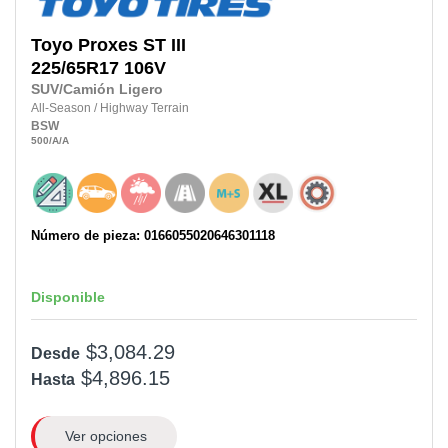
Toyo
Proxes ST III
225/65R17
106V
SUV/Camión Ligero
All-Season
/
Highway Terrain
BSW
500
/A
/A
Número de pieza: 0166055020646301118
Disponible
$3,084.29
Desde
$4,896.15
Hasta
Ver opciones