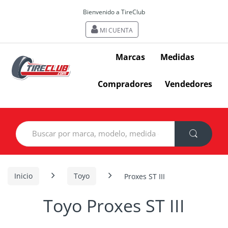
Bienvenido a TireClub
MI CUENTA
Marcas
Medidas
Compradores
Vendedores
Search
for:
Inicio
Toyo
Proxes ST III
Toyo Proxes ST III