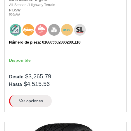
All-Season
/
Highway Terrain
P
BSW
500
/A
/A
Número de pieza: 0166055020832001118
Disponible
$3,265.79
Desde
$4,515.56
Hasta
Ver opciones