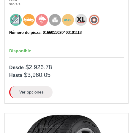
BSW
500
/A
/A
Número de pieza: 0166055020403101118
Disponible
$2,926.78
Desde
$3,960.05
Hasta
Ver opciones