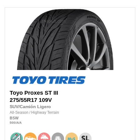
Toyo
Proxes ST III
275/55R17
109V
SUV/Camión Ligero
All-Season
/
Highway Terrain
BSW
500
/A
/A