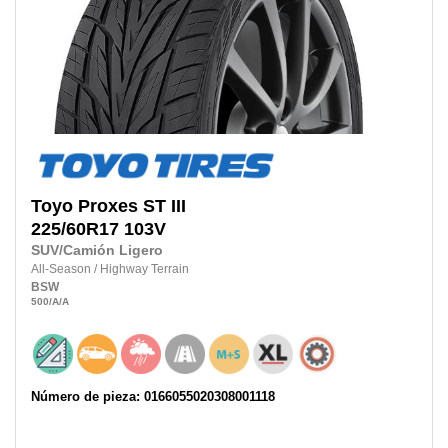
Toyo
Proxes ST III
225/60R17
103V
SUV/Camión Ligero
All-Season
/
Highway Terrain
BSW
500
/A
/A
Número de pieza: 0166055020308001118