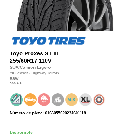
Toyo
Proxes ST III
255/60R17
110V
SUV/Camión Ligero
All-Season
/
Highway Terrain
BSW
500
/A
/A
Número de pieza: 0166055020234601118
Disponible