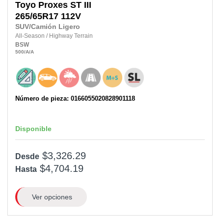
Toyo
Proxes ST III
265/65R17
112V
SUV/Camión Ligero
All-Season
/
Highway Terrain
BSW
500
/A
/A
Número de pieza: 0166055020828901118
Disponible
$3,326.29
Desde
$4,704.19
Hasta
Ver opciones