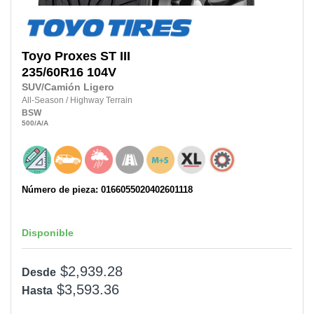
Toyo
Proxes ST III
235/60R16
104V
SUV/Camión Ligero
All-Season
/
Highway Terrain
BSW
500
/A
/A
Número de pieza: 0166055020402601118
Disponible
$2,939.28
Desde
$3,593.36
Hasta