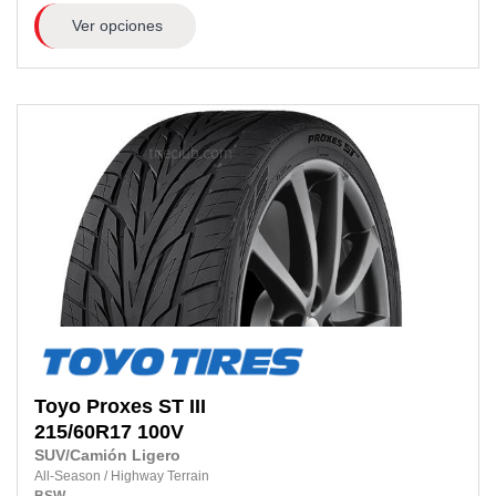
Ver opciones
Toyo
Proxes ST III
215/60R17
100V
SUV/Camión Ligero
All-Season
/
Highway Terrain