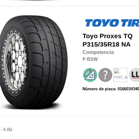
Toyo
Proxes TQ
P315/35R18
NA
Competencia
P
BSW
Número de pieza: 016603434
 - 6 (6)