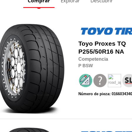
Comprar
Explorar
Descubrir
Toyo
Proxes TQ
P255/50R16
NA
Competencia
P
BSW
Número de pieza: 016603434