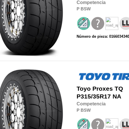
Competencia
P
BSW
Número de pieza: 016603434
Toyo
Proxes TQ
P315/35R17
NA
Competencia
P
BSW