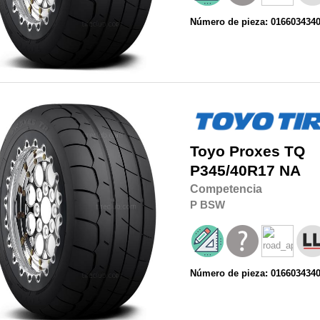
Número de pieza: 016603434
Toyo
Proxes TQ
P345/40R17
NA
Competencia
P
BSW
Número de pieza: 016603434