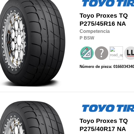
Toyo
Proxes TQ
P275/45R16
NA
Competencia
P
BSW
Número de pieza: 016603434
Toyo
Proxes TQ
P275/40R17
NA