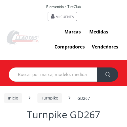
Bienvenido a TireClub
MI CUENTA
Marcas
Medidas
Compradores
Vendedores
Search
for:
Inicio
Turnpike
GD267
Turnpike GD267